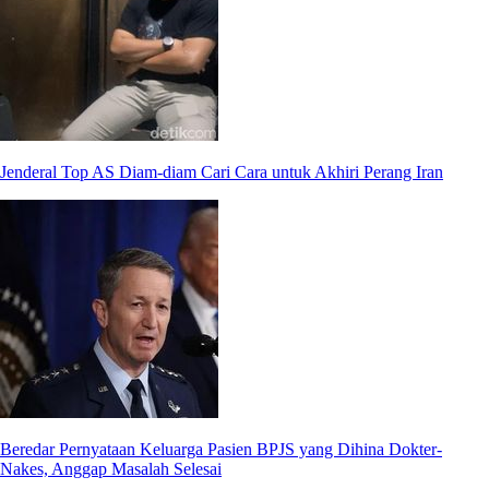
Jenderal Top AS Diam-diam Cari Cara untuk Akhiri Perang Iran
Beredar Pernyataan Keluarga Pasien BPJS yang Dihina Dokter-
Nakes, Anggap Masalah Selesai