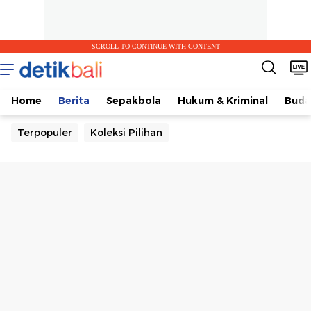
SCROLL TO CONTINUE WITH CONTENT
Home
Berita
Sepakbola
Hukum & Kriminal
Buda
Terpopuler
Koleksi Pilihan