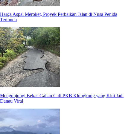
Harga Aspal Meroket, Proyek Perbaikan Jalan di Nusa Penida
Tertunda
Mengunjungi Bekas Galian C di PKB Klungkung yang Kini Jadi
Danau Viral