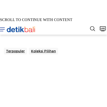
SCROLL TO CONTINUE WITH CONTENT
Home
Berita
Sepakbola
Hukum & Kriminal
Buda
Terpopuler
Koleksi Pilihan