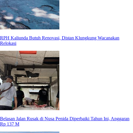
RPH Kaliunda Butuh Renovasi, Distan Klungkung Wacanakan
Relokasi
Belasan Jalan Rusak di Nusa Penida Diperbaiki Tahun Ini, Anggaran
Rp 137 M