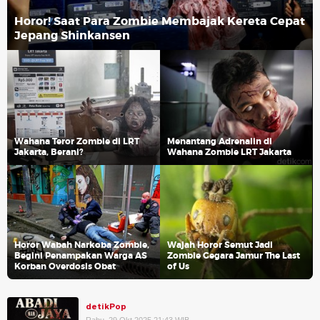
Horor! Saat Para Zombie Membajak Kereta Cepat
Jepang Shinkansen
Wahana Teror Zombie di LRT
Menantang Adrenalin di
Jakarta, Berani?
Wahana Zombie LRT Jakarta
Horor Wabah Narkoba Zombie,
Wajah Horor Semut Jadi
Begini Penampakan Warga AS
Zombie Gegara Jamur The Last
Korban Overdosis Obat
of Us
detikPop