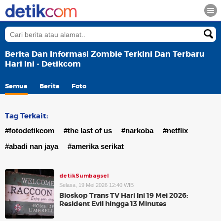
Berita Dan Informasi Zombie Terkini Dan Terbaru
Hari Ini - Detikcom
Semua
Berita
Foto
Tag Terkait:
#fotodetikcom
#the last of us
#narkoba
#netflix
#abadi nan jaya
#amerika serikat
detikSumbagsel
Selasa, 19 Mei 2026 12:40 WIB
Bioskop Trans TV Hari Ini 19 Mei 2026:
Resident Evil hingga 13 Minutes