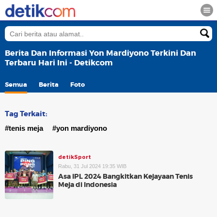
Berita Dan Informasi Yon Mardiyono Terkini Dan
Terbaru Hari Ini - Detikcom
Semua
Berita
Foto
Tag Terkait:
#tenis meja
#yon mardiyono
detikSport
Rabu, 31 Jul 2024 19:35 WIB
Asa IPL 2024 Bangkitkan Kejayaan Tenis
Meja di Indonesia