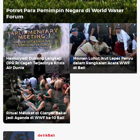
Potret Para Pemimpin Negara di World Water
Forum
Hasnuryadi Dukung Langkah
Momen Luhut Ikut Lepas Penyu
DPR RI Cegah Terjadinya Krisis
dalam Rangkaian Acara WWF
Air Dunia
di Bali
Ritual Melukat di Gianyar Bakal
jadi Agenda di WWF ke-10 Bali
detikBali