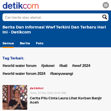
Berita Dan Informasi Wwf Terkini Dan Terbaru Hari
Ini - Detikcom
Semua
Berita
Foto
Tag Terkait:
#world water forum
#jokowi
#bali
#wwf 2024
#world water forum 2024
#banyuwangi
detikHot
Senin, 02 Mar 2026 20:02 WIB
Cerita Pilu Cinta Laura Lihat Korban Banjir
Aceh