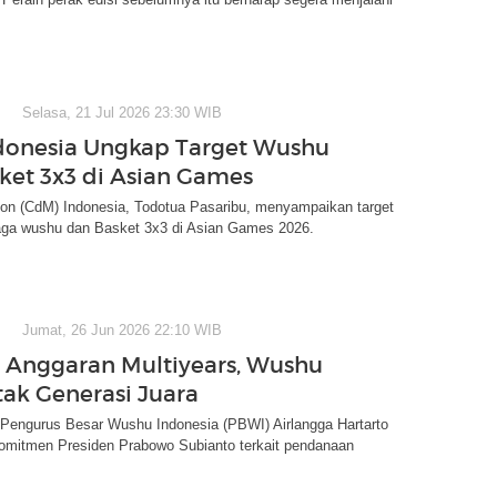
Selasa, 21 Jul 2026 23:30 WIB
onesia Ungkap Target Wushu
ket 3x3 di Asian Games
ion (CdM) Indonesia, Todotua Pasaribu, menyampaikan target
aga wushu dan Basket 3x3 di Asian Games 2026.
Jumat, 26 Jun 2026 22:10 WIB
Anggaran Multiyears, Wushu
tak Generasi Juara
engurus Besar Wushu Indonesia (PBWI) Airlangga Hartarto
mitmen Presiden Prabowo Subianto terkait pendanaan