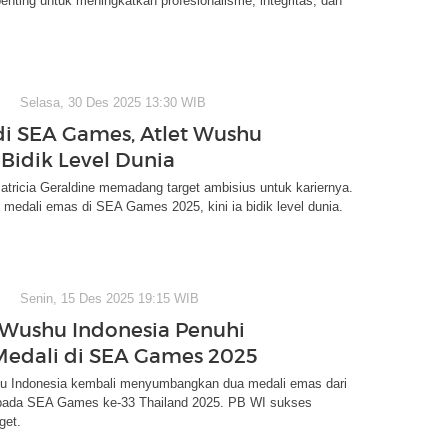
 penting untuk meningkatkan profesionalisme, integritas, dan
Selasa, 30 Des 2025 13:30 WIB
di SEA Games, Atlet Wushu
 Bidik Level Dunia
atricia Geraldine memadang target ambisius untuk kariernya.
 medali emas di SEA Games 2025, kini ia bidik level dunia.
Senin, 15 Des 2025 19:15 WIB
Wushu Indonesia Penuhi
Medali di SEA Games 2025
 Indonesia kembali menyumbangkan dua medali emas dari
pada SEA Games ke-33 Thailand 2025. PB WI sukses
get.