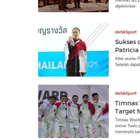
memiliki arti
objektivitas.
detikSport
Sukses 
Patricia
Atlet wushu P
Setelah dapat
detikSport
Timnas 
Target 
Timnas Wushu
nomor Taolu 
memenuhi tar