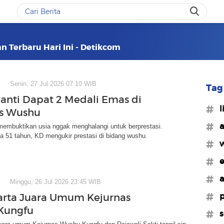
n Terbaru Hari Ini - Detikcom
Senin, 27 Jul 2026 07:10 WIB
Tag 
yanti Dapat 2 Medali Emas di
#l
as Wushu
#a
membuktikan usia nggak menghalangi untuk berprestasi.
a 51 tahun, KD mengukir prestasi di bidang wushu.
#w
#e
#a
Minggu, 26 Jul 2026 23:45 WIB
#p
arta Juara Umum Kejurnas
Kungfu
#s