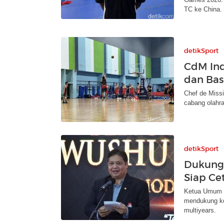
TC ke China.
detikSport
CdM Ind
dan Bas
Chef de Miss
cabang olahr
detikSport
Dukung 
Siap Ce
Ketua Umum P
mendukung ko
multiyears.