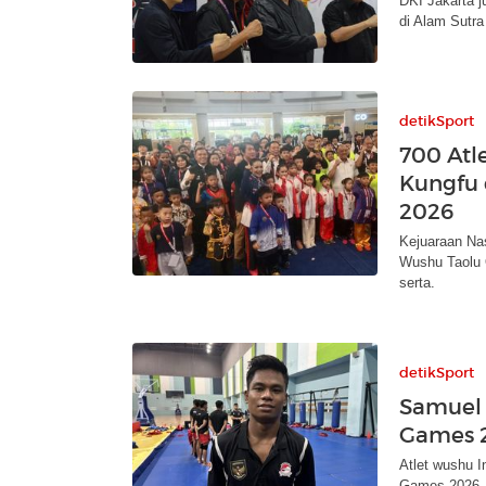
DKI Jakarta j
di Alam Sutra
detikSport
700 Atl
Kungfu 
2026
Kejuaraan Na
Wushu Taolu O
serta.
detikSport
Samuel 
Games 2
Atlet wushu 
Games 2026. P