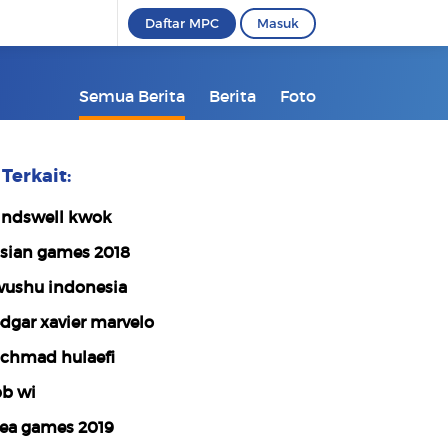
Daftar MPC
Masuk
Semua Berita
Berita
Foto
Terkait:
indswell kwok
sian games 2018
ushu indonesia
dgar xavier marvelo
chmad hulaefi
b wi
ea games 2019