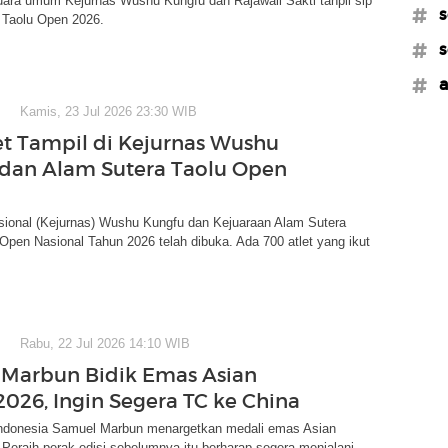
uara umum Kejurnas Wushu Kungfu dan Rajawali Sakti tanpil sip
#s
 Taolu Open 2026.
#s
#a
Kamis, 23 Jul 2026 23:30 WIB
et Tampil di Kejurnas Wushu
dan Alam Sutera Taolu Open
sional (Kejurnas) Wushu Kungfu dan Kejuaraan Alam Sutera
pen Nasional Tahun 2026 telah dibuka. Ada 700 atlet yang ikut
Rabu, 22 Jul 2026 14:10 WIB
Marbun Bidik Emas Asian
026, Ingin Segera TC ke China
Indonesia Samuel Marbun menargetkan medali emas Asian
eraih perak edisi sebelumnya itu berharap segera menjalani