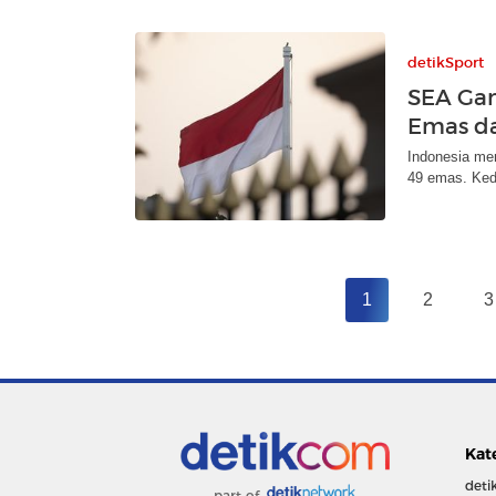
detikSport
SEA Gam
Emas d
Indonesia me
49 emas. Ked
1
2
3
Kat
deti
part of