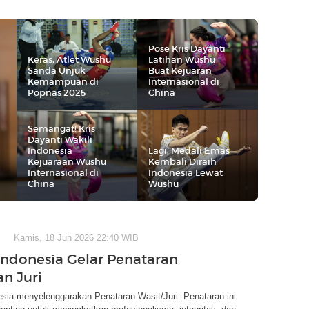
Pose Kris Dayanti
Keras, Atlet Wushu
Latihan Wushu
Sanda Unjuk
Buat Kejuaran
Kemampuan di
Internasional di
Popnas 2025
China
Semangat! Kris
Dayanti Wakili
Indonesia
Lagi, Medali Emas
Kejuaraan Wushu
Kembali Diraih
Internasional di
Indonesia Lewat
China
Wushu
Kamis, 18 Jun 2026 22:40 WIB
ndonesia Gelar Penataran
an Juri
sia menyelenggarakan Penataran Wasit/Juri. Penataran ini