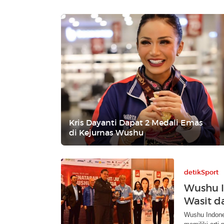
Kris Dayanti Dapat 2 Medali Emas
di Kejurnas Wushu
detikSport
Wushu I
Wasit d
Wushu Indone