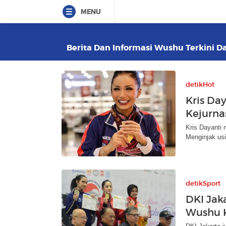
MENU
Berita Dan Informasi Wushu Terkini Da
detikHot
Kris Da
Kejurn
Kris Dayanti 
Menginjak usi
detikSport
DKI Jak
Wushu 