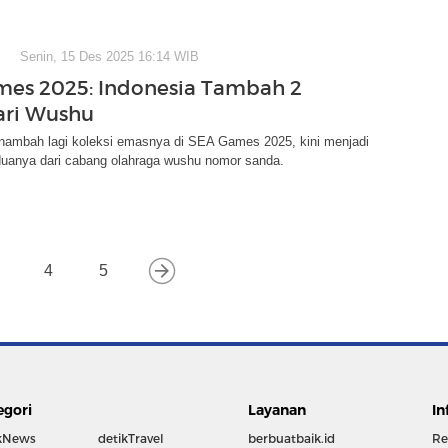
Senin, 15 Des 2025 16:14 WIB
es 2025: Indonesia Tambah 2
ari Wushu
nambah lagi koleksi emasnya di SEA Games 2025, kini menjadi
uanya dari cabang olahraga wushu nomor sanda.
4
5
egori
Layanan
In
kNews
detikTravel
berbuatbaik.id
Re