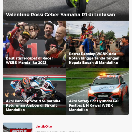
Valentino Rossi Geber Yamaha R1 di Lintasan
Potret Pebalap WSBK Adu
Bautista Tercepat di Race 1
Rotan hingga Tanda Tangan
WSBK Mandalika 2023
Kepala Bocah di Mandalika
Aksi Pebalap World Superbike
Aksi Safety Car Hyundai i30
Keturunan Ambon di Sirkuit
Fastback N Kawal WSBK
Mandalika
Mandalika
detikOto