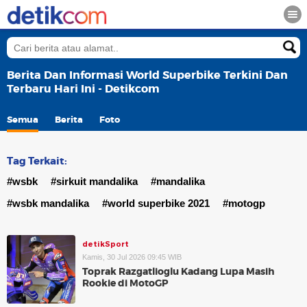
Berita Dan Informasi World Superbike Terkini Dan
Terbaru Hari Ini - Detikcom
Semua
Berita
Foto
Tag Terkait:
#wsbk
#sirkuit mandalika
#mandalika
#wsbk mandalika
#world superbike 2021
#motogp
detikSport
Kamis, 30 Jul 2026 09:45 WIB
Toprak Razgatlioglu Kadang Lupa Masih
Rookie di MotoGP