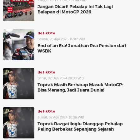
Minggu, 07 Des 2025 07:44 WIB
Jangan Dicari! Pebalap Ini Tak Lagi
Balapan di MotoGP 2026
detikOto
Selasa, 26 Agu 2025 15:07 WIB
End of an Era! Jonathan Rea Pensiun dari
WSBK
detikOto
Senin, 02 Des 2024 20:30 WIB
Toprak Masih Berharap Masuk MotoGP:
Bisa Menang, Jadi Juara Dunia!
detikOto
Jumat, 02 Agu 2024 18:36 WIB
Toprak Razgatlioglu Dianggap Pebalap
Paling Berbakat Sepanjang Sejarah