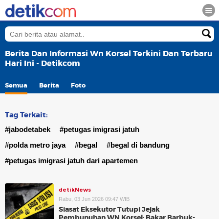
Berita Dan Informasi Wn Korsel Terkini Dan Terbaru
Hari Ini - Detikcom
Semua
Berita
Foto
Tag Terkait:
#jabodetabek
#petugas imigrasi jatuh
#polda metro jaya
#begal
#begal di bandung
#petugas imigrasi jatuh dari apartemen
detikNews
Rabu, 03 Jun 2026 09:47 WIB
Siasat Eksekutor Tutupi Jejak
Pembunuhan WN Korsel: Bakar Barbuk-