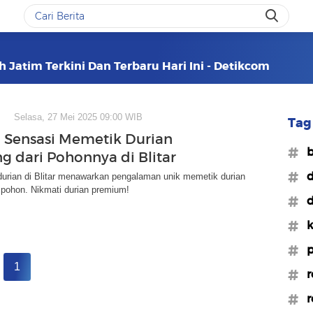
h Jatim Terkini Dan Terbaru Hari Ini - Detikcom
Selasa, 27 Mei 2025 09:00 WIB
Tag 
 Sensasi Memetik Durian
#b
g dari Pohonnya di Blitar
#d
durian di Blitar menawarkan pengalaman unik memetik durian
 pohon. Nikmati durian premium!
#d
#k
#p
1
#r
#r