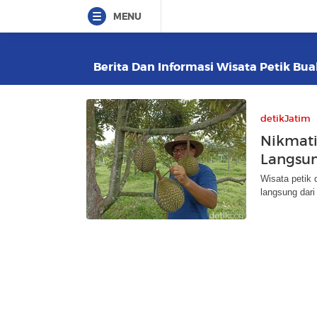
MENU
Berita Dan Informasi Wisata Petik Bua
detikJatim
Nikmati
Langsun
Wisata petik 
langsung dari