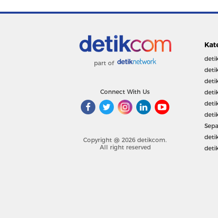
Kat
deti
part of
deti
deti
Connect With Us
deti
deti
deti
Sepa
deti
Copyright @ 2026 detikcom.
All right reserved
deti