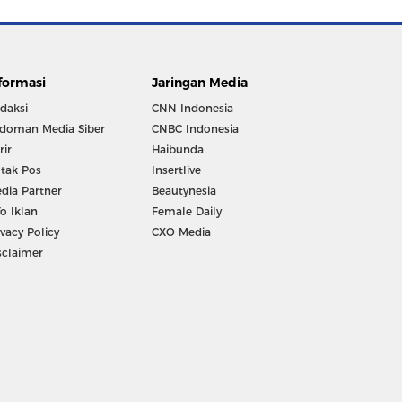
formasi
Jaringan Media
daksi
CNN Indonesia
doman Media Siber
CNBC Indonesia
rir
Haibunda
tak Pos
Insertlive
dia Partner
Beautynesia
fo Iklan
Female Daily
ivacy Policy
CXO Media
sclaimer