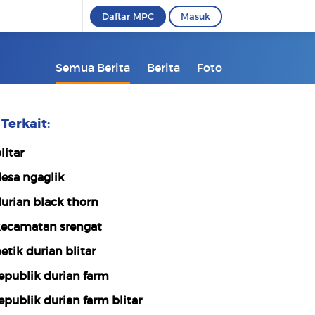
Daftar MPC
Masuk
Semua Berita
Berita
Foto
Terkait:
litar
esa ngaglik
urian black thorn
ecamatan srengat
etik durian blitar
epublik durian farm
epublik durian farm blitar