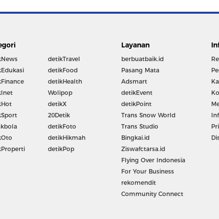
egori
Layanan
In
kNews
detikTravel
berbuatbaik.id
Re
kEdukasi
detikFood
Pasang Mata
Pe
kFinance
detikHealth
Adsmart
Ka
kInet
Wolipop
detikEvent
Ko
kHot
detikX
detikPoint
Me
kSport
20Detik
Trans Snow World
In
kbola
detikFoto
Trans Studio
Pr
kOto
detikHikmah
Bingkai.id
Di
kProperti
detikPop
Ziswafctarsa.id
Flying Over Indonesia
For Your Business
rekomendit
Community Connect