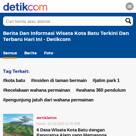
Berita Dan Informasi Wisata Kota Batu Terkini Dan
Terbaru Hari Ini - Detikcom
Semua
Berita
Foto
Tag Terkait:
#kota batu
#insiden di taman bermain
#jatim park 1
#kecelakaan wahana permainan
#wahana 360 pendulum
#pengunjung jatuh dari wahana permainan
detikJatim
Kamis, 16 Jul 2026 11:45 WIB
6 Desa Wisata Kota Batu dengan
Panorama Alam yang Memesona