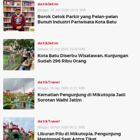
detikJatim
Minggu, 28 Jun 2026 15:01 WIB
Borok Getok Parkir yang Pelan-pelan
Bunuh Industri Pariwisata Kota Batu
detikJatim
Selasa, 02 Jun 2026 23:30 WIB
Kota Batu Diserbu Wisatawan, Kunjungan
Sudah 296 Ribu Orang
detikTravel
Minggu, 05 Apr 2026 11:21 WIB
Kematian Pengunjung di Mikutopia Jadi
Sorotan Walhi Jatim
detikTravel
Minggu, 05 Apr 2026 06:11 WIB
Liburan Pilu di Mikutopia, Pengunjung
Meninggal Saat Antre Tiket