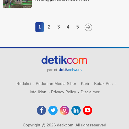
1
2
3
4
5
part of
Redaksi
Pedoman Media Siber
Karir
Kotak Pos
Info Iklan
Privacy Policy
Disclaimer
Copyright @ 2026 detikcom, All right reserved