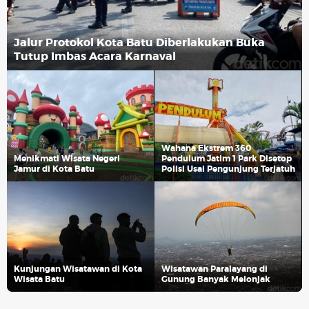
Jalur Protokol Kota Batu Diberlakukan Buka
Tutup Imbas Acara Karnaval
Wahana Ekstrem 360
Menikmati Wisata Negeri
Pendulum Jatim 1 Park Disetop
Jamur di Kota Batu
Polisi Usai Pengunjung Terjatuh
Kunjungan Wisatawan di Kota
Wisatawan Paralayang di
Wisata Batu
Gunung Banyak Melonjak