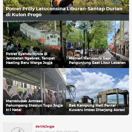
Potret Prilly Latuconsina Liburan-Santap Durian
di Kulon Progo
Potret Syahdu Nyore di
Jembatan Ngebrak, Tempat
Momen Malioboro Sepi
Healing Baru Warga Jogja
Pengunjung Saat Libur Lebaran
Membludak Antrean
Penumpang Stasiun Tugu Jogja
Bak Kampung Mati Pantai
H-1 Natal
Kuwaru Imbas Diterjang Abrasi
detikJogja