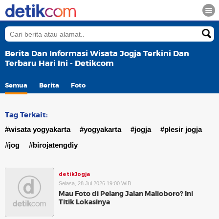
Berita Dan Informasi Wisata Jogja Terkini Dan
Terbaru Hari Ini - Detikcom
Semua
Berita
Foto
Tag Terkait:
#wisata yogyakarta
#yogyakarta
#jogja
#plesir jogja
#jog
#birojatengdiy
detikJogja
Selasa, 28 Jul 2026 19:00 WIB
Mau Foto di Pelang Jalan Malioboro? Ini
Titik Lokasinya