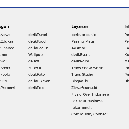
egori
Layanan
In
kNews
detikTravel
berbuatbaik.id
Re
kEdukasi
detikFood
Pasang Mata
Pe
kFinance
detikHealth
Adsmart
Ka
kInet
Wolipop
detikEvent
Ko
kHot
detikX
detikPoint
Me
kSport
20Detik
Trans Snow World
In
kbola
detikFoto
Trans Studio
Pr
kOto
detikHikmah
Bingkai.id
Di
kProperti
detikPop
Ziswafctarsa.id
Flying Over Indonesia
For Your Business
rekomendit
Community Connect