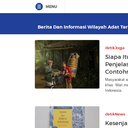
MENU
Berita Dan Informasi Wilayah Adat Ter
detikJogja
Siapa It
Penjela
Contoh
Masyarakat a
khas. Mari me
Indonesia.
detikNews
Kesenja