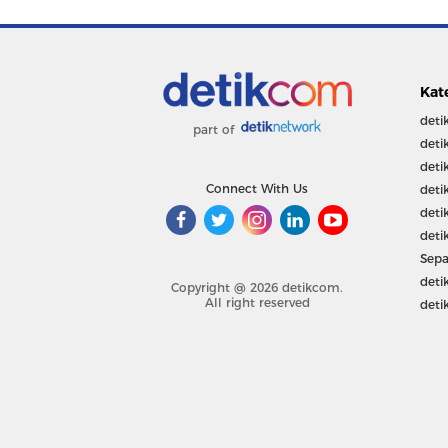
Kat
deti
part of
deti
deti
Connect With Us
deti
deti
deti
Sepa
deti
Copyright @ 2026 detikcom.
All right reserved
deti