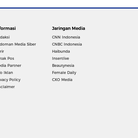
formasi
Jaringan Media
daksi
CNN Indonesia
doman Media Siber
CNBC Indonesia
rir
Haibunda
tak Pos
Insertlive
dia Partner
Beautynesia
fo Iklan
Female Daily
ivacy Policy
CXO Media
sclaimer