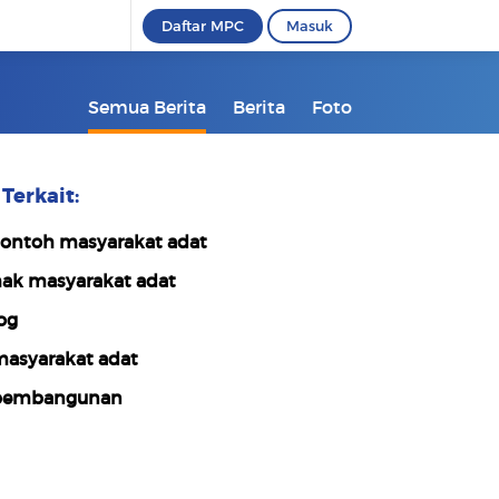
Daftar MPC
Masuk
Semua Berita
Berita
Foto
Terkait:
ontoh masyarakat adat
ak masyarakat adat
og
asyarakat adat
pembangunan