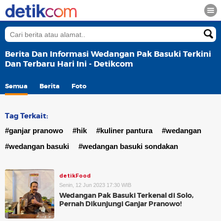
Berita Dan Informasi Wedangan Pak Basuki Terkini
Dan Terbaru Hari Ini - Detikcom
Semua
Berita
Foto
Tag Terkait:
#ganjar pranowo
#hik
#kuliner pantura
#wedangan
#wedangan basuki
#wedangan basuki sondakan
detikFood
Senin, 12 Jun 2023 17:30 WIB
Wedangan Pak Basuki Terkenal di Solo,
Pernah Dikunjungi Ganjar Pranowo!