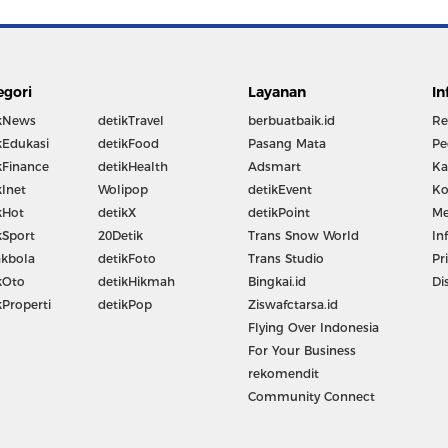
egori
Layanan
In
kNews
detikTravel
berbuatbaik.id
Re
kEdukasi
detikFood
Pasang Mata
Pe
kFinance
detikHealth
Adsmart
Ka
kInet
Wolipop
detikEvent
Ko
kHot
detikX
detikPoint
Me
kSport
20Detik
Trans Snow World
In
kbola
detikFoto
Trans Studio
Pr
kOto
detikHikmah
Bingkai.id
Di
kProperti
detikPop
Ziswafctarsa.id
Flying Over Indonesia
For Your Business
rekomendit
Community Connect