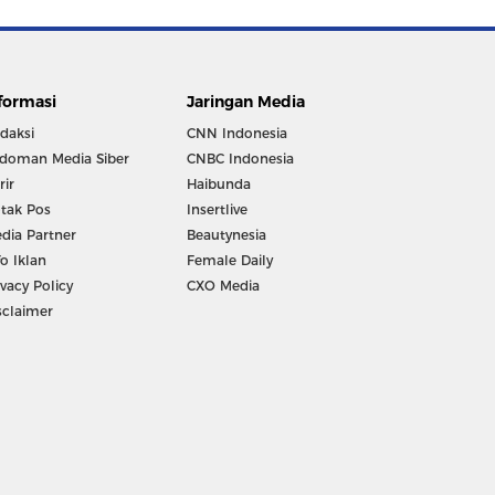
formasi
Jaringan Media
daksi
CNN Indonesia
doman Media Siber
CNBC Indonesia
rir
Haibunda
tak Pos
Insertlive
dia Partner
Beautynesia
fo Iklan
Female Daily
ivacy Policy
CXO Media
sclaimer