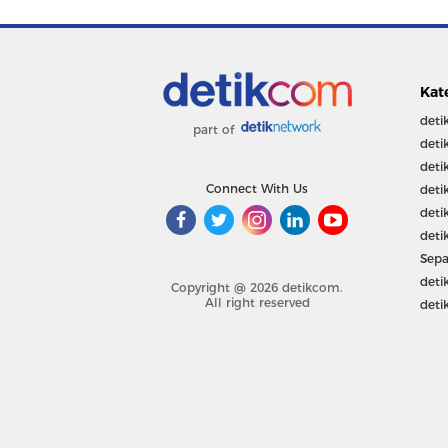
Kat
deti
part of
deti
deti
Connect With Us
deti
deti
deti
Sepa
deti
Copyright @ 2026 detikcom.
All right reserved
deti