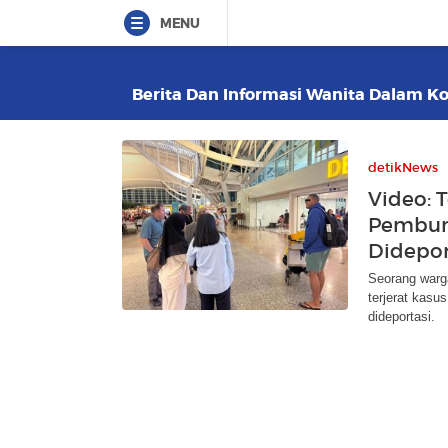
MENU
Berita Dan Informasi Wanita Dalam Kop
detikNews
Video: 
Pembun
Didepor
Seorang warg
terjerat kasu
dideportasi.