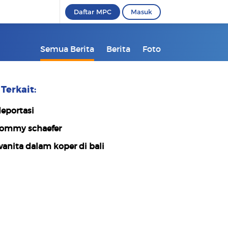
Daftar MPC
Masuk
Semua Berita
Berita
Foto
Terkait:
eportasi
ommy schaefer
anita dalam koper di bali