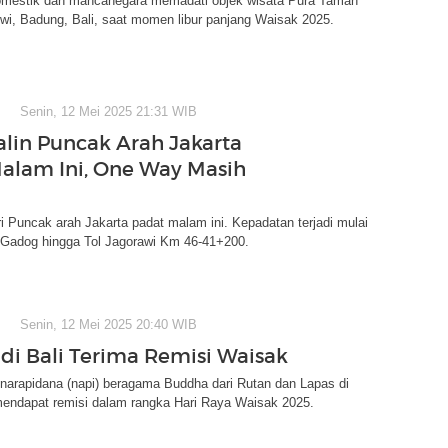
mestik dan mancanegara memadati objek wisata Pura Taman
wi, Badung, Bali, saat momen libur panjang Waisak 2025.
Senin, 12 Mei 2025 21:31 WIB
alin Puncak Arah Jakarta
alam Ini, One Way Masih
ari Puncak arah Jakarta padat malam ini. Kepadatan terjadi mulai
 Gadog hingga Tol Jagorawi Km 46-41+200.
Senin, 12 Mei 2025 20:40 WIB
 di Bali Terima Remisi Waisak
narapidana (napi) beragama Buddha dari Rutan dan Lapas di
 mendapat remisi dalam rangka Hari Raya Waisak 2025.