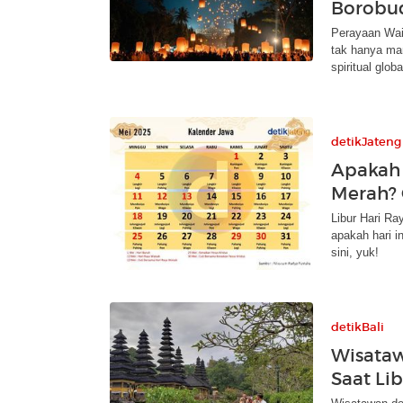
Borobu
Perayaan Wai
tak hanya ma
spiritual globa
detikJateng
Apakah 
Merah? 
Libur Hari Ra
apakah hari i
sini, yuk!
detikBali
Wisataw
Saat Li