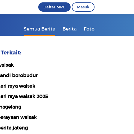
Daftar MPC
Masuk
Semua Berita
Berita
Foto
Terkait:
aisak
andi borobudur
ari raya waisak
ari raya waisak 2025
agelang
erayaan waisak
erita jateng