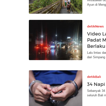
Wisatawan do
Ayun di Meng
detikNews
Video L
Padat M
Berlaku
Lalu lintas d
dari Simpang
detikBali
34 Napi
Sebanyak 34 
seluruh Bali