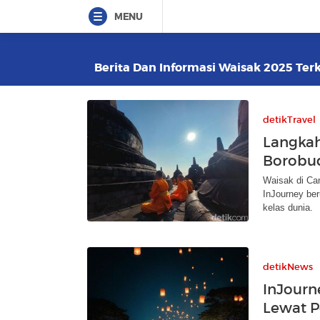
MENU
Berita Dan Informasi Waisak 2025 Terk
detikTravel
Langkah
Borobud
Waisak di Ca
InJourney ber
kelas dunia.
detikNews
InJourn
Lewat P