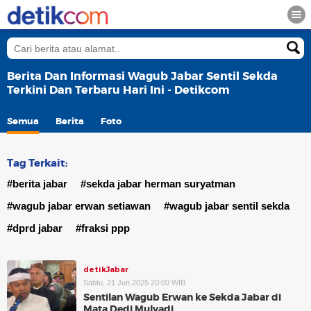
Berita Dan Informasi Wagub Jabar Sentil Sekda
Terkini Dan Terbaru Hari Ini - Detikcom
Semua
Berita
Foto
Tag Terkait:
#berita jabar
#sekda jabar herman suryatman
#wagub jabar erwan setiawan
#wagub jabar sentil sekda
#dprd jabar
#fraksi ppp
detikJabar
Sabtu, 21 Jun 2025 20:00 WIB
Sentilan Wagub Erwan ke Sekda Jabar di
Mata Dedi Mulyadi