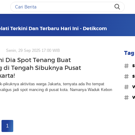
ti Terkini Dan Terbaru Hari Ini - Detikcom
Senin, 29 Sep 2025 17:00 WIB
Tag 
Ini Dia Spot Tenang Buat
#s
 di Tengah Sibuknya Pusat
arta!
#s
uk-pikuknya aktivitas warga Jakarta, ternyata ada lho tempat
#w
kaligus jadi spot mancing di pusat kota. Namanya Waduk Kebon
#w
1