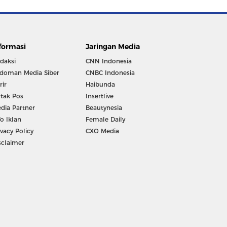
formasi
Jaringan Media
daksi
CNN Indonesia
doman Media Siber
CNBC Indonesia
rir
Haibunda
tak Pos
Insertlive
dia Partner
Beautynesia
fo Iklan
Female Daily
ivacy Policy
CXO Media
sclaimer