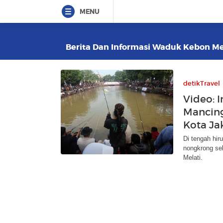
MENU
Berita Dan Informasi Waduk Kebon Mela
detikTravel
Video: 
Mancing
Kota Jak
Di tengah hir
nongkrong se
Melati.