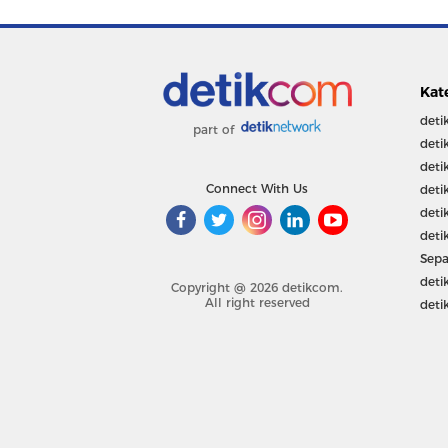
Kat
deti
part of
deti
deti
Connect With Us
deti
deti
deti
Sepa
deti
Copyright @ 2026 detikcom.
All right reserved
deti