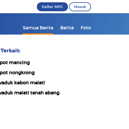
Daftar MPC
Masuk
Semua Berita
Berita
Foto
Terkait:
pot mancing
pot nongkrong
aduk kebon melati
aduk melati tanah abang