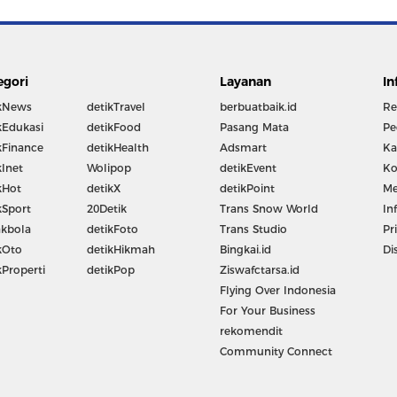
egori
Layanan
In
kNews
detikTravel
berbuatbaik.id
Re
kEdukasi
detikFood
Pasang Mata
Pe
kFinance
detikHealth
Adsmart
Ka
kInet
Wolipop
detikEvent
Ko
kHot
detikX
detikPoint
Me
kSport
20Detik
Trans Snow World
In
kbola
detikFoto
Trans Studio
Pr
kOto
detikHikmah
Bingkai.id
Di
kProperti
detikPop
Ziswafctarsa.id
Flying Over Indonesia
For Your Business
rekomendit
Community Connect