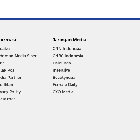
formasi
Jaringan Media
daksi
CNN Indonesia
doman Media Siber
CNBC Indonesia
rir
Haibunda
tak Pos
Insertlive
dia Partner
Beautynesia
fo Iklan
Female Daily
ivacy Policy
CXO Media
sclaimer