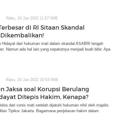
Rabu, 19 Jan 2022 11:57 WIB
Terbesar di RI Sitaan Skandal
Dikembalikan!
u Hidayat dari hukuman mati dalam skandal ASABRI tengah
an. Namun ada hal lain yang sepatutnya menjadi buah bibir. Apa
Rabu, 19 Jan 2022 10:53 WIB
 Jaksa soal Korupsi Berulang
dayat Ditepis Hakim, Kenapa?
olos dari vonis mati setelah dijatuhi hukuman nihil oleh majelis
ilan Tipikor Jakarta. Bagaimana penjelasan hakim dalam