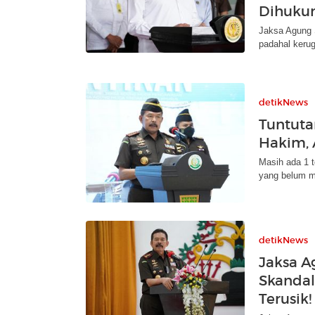
Dihuku
Jaksa Agung S
padahal keru
detikNews
Tuntuta
Hakim, 
Masih ada 1 
yang belum m
detikNews
Jaksa Ag
Skandal
Terusik!