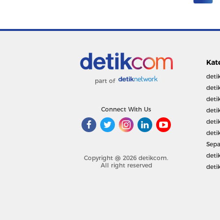
Kat
deti
part of
deti
deti
Connect With Us
deti
deti
deti
Sepa
deti
Copyright @ 2026 detikcom.
All right reserved
deti