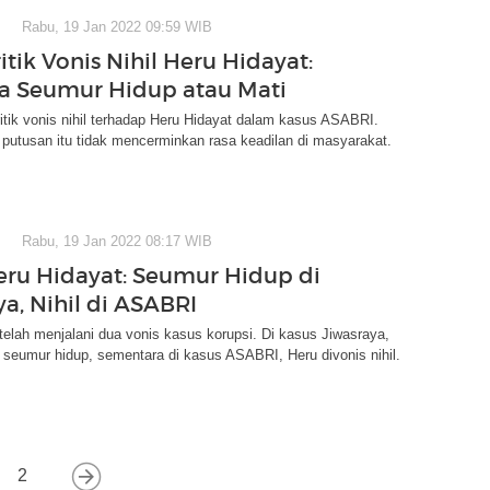
Rabu, 19 Jan 2022 09:59 WIB
tik Vonis Nihil Heru Hidayat:
a Seumur Hidup atau Mati
tik vonis nihil terhadap Heru Hidayat dalam kasus ASABRI.
putusan itu tidak mencerminkan rasa keadilan di masyarakat.
Rabu, 19 Jan 2022 08:17 WIB
eru Hidayat: Seumur Hidup di
a, Nihil di ASABRI
telah menjalani dua vonis kasus korupsi. Di kasus Jiwasraya,
 seumur hidup, sementara di kasus ASABRI, Heru divonis nihil.
2