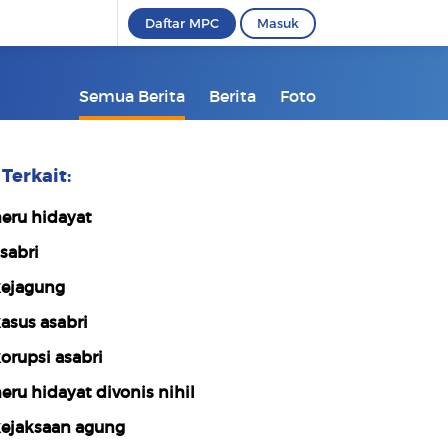
Daftar MPC
Masuk
Semua Berita
Berita
Foto
Terkait:
eru hidayat
sabri
ejagung
asus asabri
orupsi asabri
eru hidayat divonis nihil
ejaksaan agung