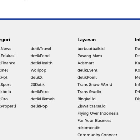
egori
Layanan
In
kNews
detikTravel
berbuatbaik.id
Re
kEdukasi
detikFood
Pasang Mata
Pe
kFinance
detikHealth
Adsmart
Ka
kInet
Wolipop
detikEvent
Ko
kHot
detikX
detikPoint
Me
kSport
20Detik
Trans Snow World
In
kbola
detikFoto
Trans Studio
Pr
kOto
detikHikmah
Bingkai.id
Di
kProperti
detikPop
Ziswafctarsa.id
Flying Over Indonesia
For Your Business
rekomendit
Community Connect