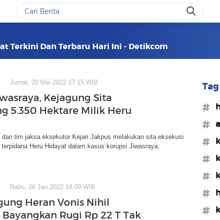
at Terkini Dan Terbaru Hari Ini - Detikcom
Jumat, 20 Mei 2022 17:15 WIB
Tag 
iwasraya, Kejagung Sita
#h
 5.350 Hektare Milik Heru
#a
dan tim jaksa eksekutor Kejari Jakpus melakukan sita eksekusi
#k
 terpidana Heru Hidayat dalam kasus korupsi Jiwasraya.
#k
#k
Rabu, 26 Jan 2022 18:09 WIB
#h
gung Heran Vonis Nihil
#k
 Bayangkan Rugi Rp 22 T Tak