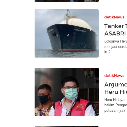
detikNews
Tanker 
ASABRI 
Lolosnya Her
menjadi sorot
itu?
detikNews
Argumen
Heru Hi
Heru Hidayat l
hakim Pengad
putusannya?