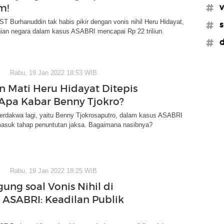
m!
#v
T Burhanuddin tak habis pikir dengan vonis nihil Heru Hidayat,
#s
gian negara dalam kasus ASABRI mencapai Rp 22 triliun.
#d
Rabu, 19 Jan 2022 18:53 WIB
n Mati Heru Hidayat Ditepis
Apa Kabar Benny Tjokro?
terdakwa lagi, yaitu Benny Tjokrosaputro, dalam kasus ASABRI
asuk tahap penuntutan jaksa. Bagaimana nasibnya?
Rabu, 19 Jan 2022 18:25 WIB
ung soal Vonis Nihil di
 ASABRI: Keadilan Publik