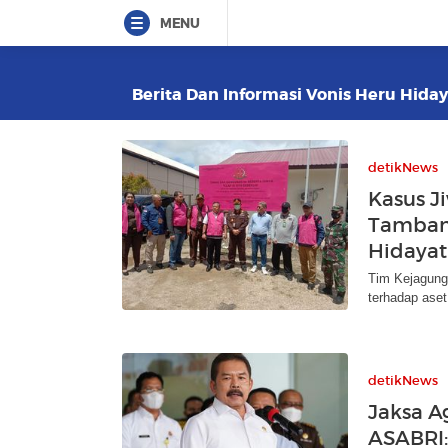
MENU
Berita Dan Informasi Vonis Heru Hiday
detikNews
Kasus J
Tambang
Hidayat
Tim Kejagung 
terhadap aset
detikNews
Jaksa A
ASABRI: