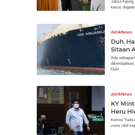
Jaksa Agung S
kasus dugaan
detikNews
Duh, Ha
Sitaan 
Ada sebagian 
dikembalikan,
Duh!
detikNews
KY Mint
Heru Hi
Komisi Yudis
vonis nihil k