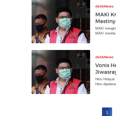
detikNews
MAKI Kri
Mestiny
MAKI mengkri
MAKI menilai 
detikNews
Vonis H
Jiwasray
Heru Hidayat 
Heru dipidana
1