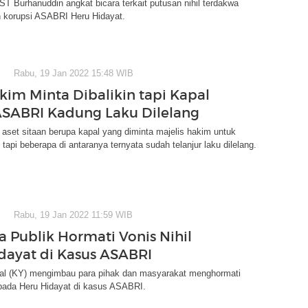
T Burhanuddin angkat bicara terkait putusan nihil terdakwa
 korupsi ASABRI Heru Hidayat.
Rabu, 19 Jan 2022 15:48 WIB
kim Minta Dibalikin tapi Kapal
ASABRI Kadung Laku Dilelang
aset sitaan berupa kapal yang diminta majelis hakim untuk
 tapi beberapa di antaranya ternyata sudah telanjur laku dilelang.
Rabu, 19 Jan 2022 11:59 WIB
a Publik Hormati Vonis Nihil
dayat di Kasus ASABRI
ial (KY) mengimbau para pihak dan masyarakat menghormati
epada Heru Hidayat di kasus ASABRI.