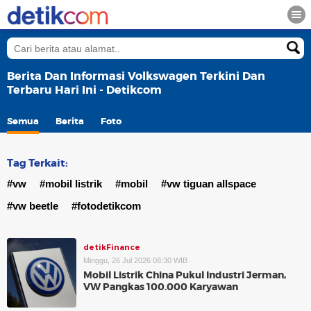
Berita Dan Informasi Volkswagen Terkini Dan
Terbaru Hari Ini - Detikcom
Semua
Berita
Foto
Tag Terkait:
#vw
#mobil listrik
#mobil
#vw tiguan allspace
#vw beetle
#fotodetikcom
detikFinance
Minggu, 26 Jul 2026 08:30 WIB
Mobil Listrik China Pukul Industri Jerman,
VW Pangkas 100.000 Karyawan