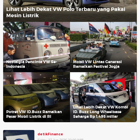
Lihat Lebih Dekat VW Polo Terbaru yang Pakai
Mesin Listrik
Nostalgia Pencinta VW Se-
Mobil VW Lintas Generasi
Indonesia
Ramaikan Festival Jogja
Lihat Lebih Dekat VW Kombi
Potret VW ID.Buzz Ramaikan
ID. Buzz Long Wheelbase
Pasar Mobil Listrik di RI
Seharga Rp 1,495 miliar
detikFinance