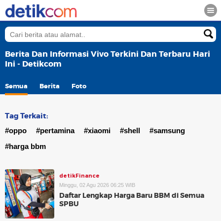
Berita Dan Informasi Vivo Terkini Dan Terbaru Hari
Ini - Detikcom
Semua
Berita
Foto
Tag Terkait:
#oppo
#pertamina
#xiaomi
#shell
#samsung
#harga bbm
detikFinance
Minggu, 02 Agu 2026 06:25 WIB
Daftar Lengkap Harga Baru BBM di Semua
SPBU