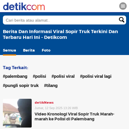
Berita Dan Informasi Viral Sopir Truk Terkini Dan
Terbaru Hari Ini - Detikcom
Semua
Berita
Foto
Tag Terkait:
#palembang
#polisi
#polisi viral
#polisi viral lagi
#pungli sopir truk
#tilang
detikNews
Jumat, 12 Sep 2025 13:26 WIB
Video Kronologi Viral Sopir Truk Marah-
marah ke Polisi di Palembang