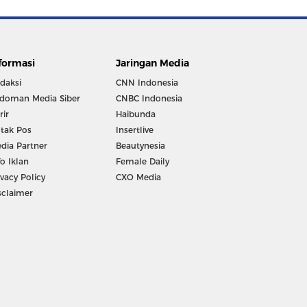
formasi
Jaringan Media
daksi
CNN Indonesia
doman Media Siber
CNBC Indonesia
rir
Haibunda
tak Pos
Insertlive
dia Partner
Beautynesia
fo Iklan
Female Daily
ivacy Policy
CXO Media
sclaimer