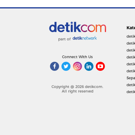
Kat
deti
part of
deti
deti
Connect With Us
deti
deti
deti
Sepa
deti
Copyright @ 2026 detikcom.
All right reserved
deti