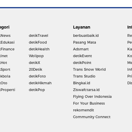
egori
Layanan
In
kNews
detikTravel
berbuatbaik.id
Re
kEdukasi
detikFood
Pasang Mata
Pe
kFinance
detikHealth
Adsmart
Ka
kInet
Wolipop
detikEvent
Ko
kHot
detikX
detikPoint
Me
kSport
20Detik
Trans Snow World
In
kbola
detikFoto
Trans Studio
Pr
kOto
detikHikmah
Bingkai.id
Di
kProperti
detikPop
Ziswafctarsa.id
Flying Over Indonesia
For Your Business
rekomendit
Community Connect