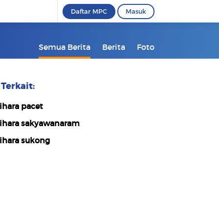
Daftar MPC
Masuk
Semua Berita
Berita
Foto
Terkait:
ihara pacet
ihara sakyawanaram
ihara sukong