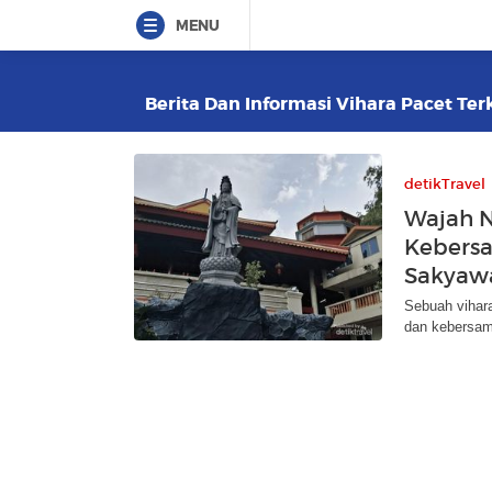
MENU
Berita Dan Informasi Vihara Pacet Terk
detikTravel
Wajah N
Kebersa
Sakyaw
Sebuah vihara
dan kebersama