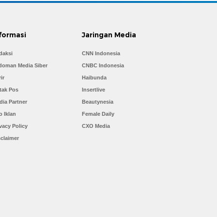
formasi
Jaringan Media
daksi
CNN Indonesia
doman Media Siber
CNBC Indonesia
ir
Haibunda
tak Pos
Insertlive
dia Partner
Beautynesia
o Iklan
Female Daily
vacy Policy
CXO Media
sclaimer