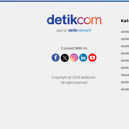
Kat
part of
deti
detik
detik
Connect With Us
detik
detik
detik
Sepa
Copyright @ 2026 detikcom.
deti
All right reserved
detik