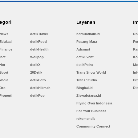
egori
Layanan
In
kNews
detikTravel
berbuatbaik.id
Re
Edukasi
detikFood
Pasang Mata
Pe
Finance
detikHealth
Adsmart
Kar
Inet
Wolipop
detikEvent
Ko
Hot
detikX
detikPoint
Me
Sport
20Detik
Trans Snow World
Inf
kbola
detikFoto
Trans Studio
Pri
kOto
detikHikmah
Bingkai.id
Di
Properti
detikPop
Ziswafctarsa.id
Flying Over Indonesia
For Your Business
rekomendit
Community Connect