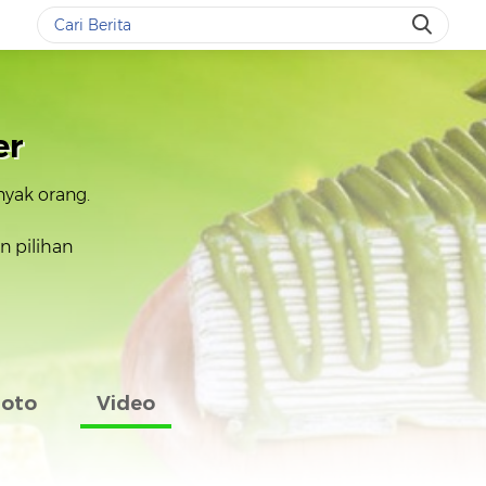
er
nyak orang.
 pilihan
Foto
Video