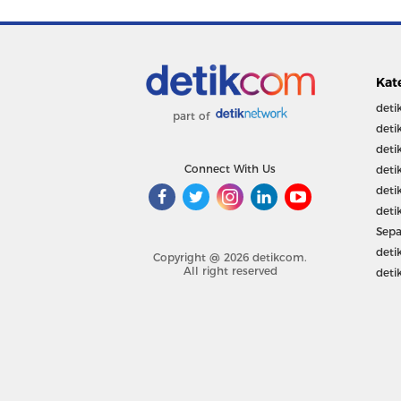
Kat
deti
part of
deti
deti
Connect With Us
deti
deti
deti
Sepa
deti
Copyright @ 2026 detikcom.
All right reserved
deti