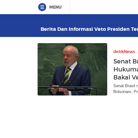
MENU
Berita Dan Informasi Veto Presiden Ter
detikNews
Senat B
Hukuman
Bakal V
Senat Brasil
Bolsonaro. Pr