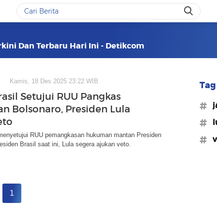
kini Dan Terbaru Hari Ini - Detikcom
Kamis, 18 Des 2025 23:22 WIB
Tag 
rasil Setujui RUU Pangkas
#j
 Bolsonaro, Presiden Lula
eto
#l
 menyetujui RUU pemangkasan hukuman mantan Presiden
#v
esiden Brasil saat ini, Lula segera ajukan veto.
1