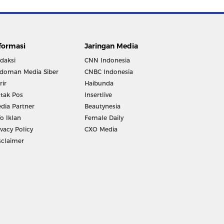
formasi
Jaringan Media
daksi
CNN Indonesia
doman Media Siber
CNBC Indonesia
rir
Haibunda
tak Pos
Insertlive
dia Partner
Beautynesia
fo Iklan
Female Daily
ivacy Policy
CXO Media
sclaimer