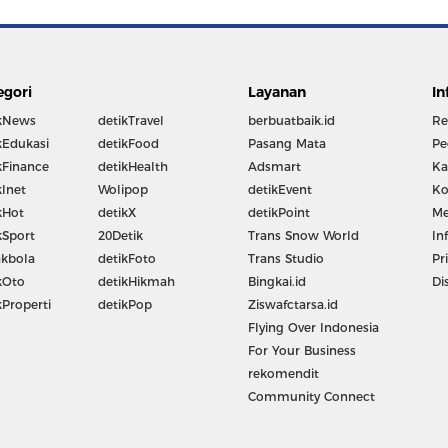
egori
Layanan
In
kNews
detikTravel
berbuatbaik.id
Re
kEdukasi
detikFood
Pasang Mata
Pe
kFinance
detikHealth
Adsmart
Ka
kInet
Wolipop
detikEvent
Ko
kHot
detikX
detikPoint
Me
kSport
20Detik
Trans Snow World
In
kbola
detikFoto
Trans Studio
Pr
kOto
detikHikmah
Bingkai.id
Di
kProperti
detikPop
Ziswafctarsa.id
Flying Over Indonesia
For Your Business
rekomendit
Community Connect