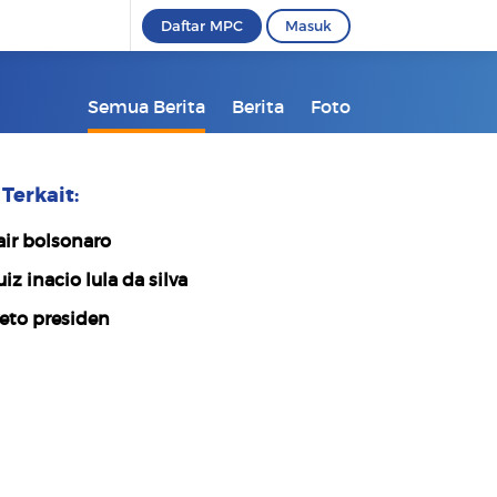
Daftar MPC
Masuk
Semua Berita
Berita
Foto
Terkait:
air bolsonaro
uiz inacio lula da silva
eto presiden