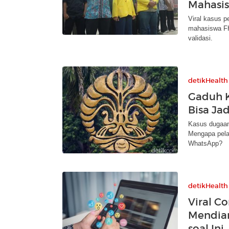
Mahasis
Viral kasus p
mahasiswa FH
validasi.
detikHealth
Gaduh K
Bisa Ja
Kasus dugaan 
Mengapa pelak
WhatsApp?
detikHealth
Viral Co
Mendian
soal Ini