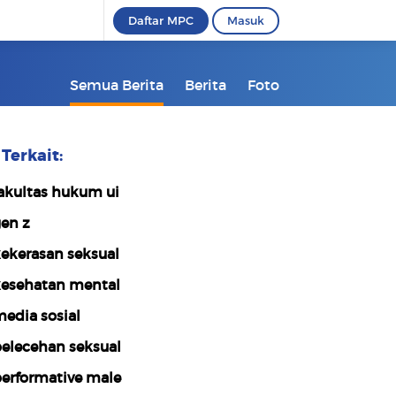
Daftar MPC
Masuk
Semua Berita
Berita
Foto
Terkait:
akultas hukum ui
en z
ekerasan seksual
esehatan mental
edia sosial
elecehan seksual
erformative male