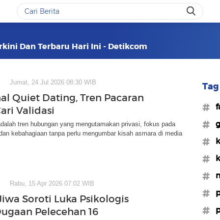
erkini Dan Terbaru Hari Ini - Detikcom
Jumat, 24 Jul 2026 08:30 WIB
Tag 
l Quiet Dating, Tren Pacaran
#f
ari Validasi
#g
 adalah tren hubungan yang mengutamakan privasi, fokus pada
an kebahagiaan tanpa perlu mengumbar kisah asmara di media
#k
#k
#m
Rabu, 15 Apr 2026 07:02 WIB
#p
Jiwa Soroti Luka Psikologis
#p
ugaan Pelecehan 16