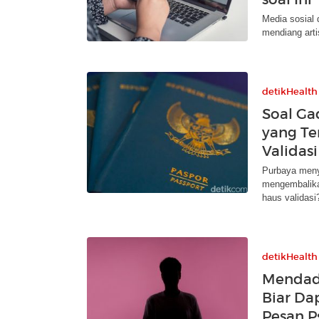
Media sosial
mendiang arti
detikHealth
Soal Ga
yang Te
Validasi
Purbaya meny
mengembalika
haus validasi
detikHealth
Mendada
Biar Da
Pesan P