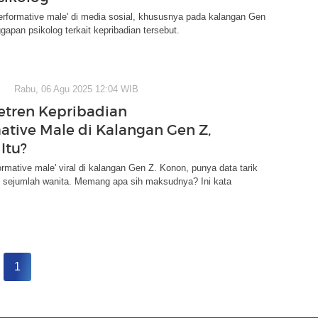
 'performative male' di media sosial, khususnya pada kalangan Gen
ggapan psikolog terkait kepribadian tersebut.
Rabu, 06 Agu 2025 12:04 WIB
etren Kepribadian
ative Male di Kalangan Gen Z,
Itu?
formative male' viral di kalangan Gen Z. Konon, punya data tarik
k sejumlah wanita. Memang apa sih maksudnya? Ini kata
1