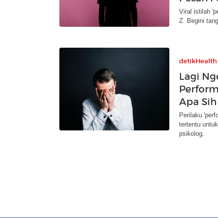
Viral istilah
Z. Begini tan
detikHealth
Lagi Ng
Perform
Apa Sih 
Perilaku 'per
tertentu untu
psikolog.