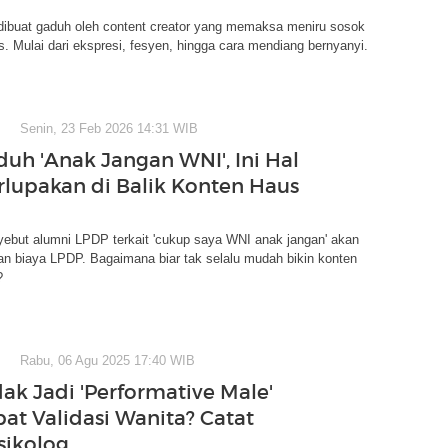
 dibuat gaduh oleh content creator yang memaksa meniru sosok
s. Mulai dari ekspresi, fesyen, hingga cara mendiang bernyanyi.
Senin, 23 Feb 2026 14:31 WIB
duh 'Anak Jangan WNI', Ini Hal
rlupakan di Balik Konten Haus
ebut alumni LPDP terkait 'cukup saya WNI anak jangan' akan
n biaya LPDP. Bagaimana biar tak selalu mudah bikin konten
?
Rabu, 06 Agu 2025 17:40 WIB
k Jadi 'Performative Male'
pat Validasi Wanita? Catat
sikolog