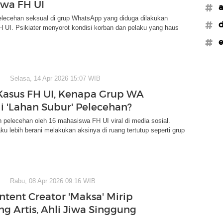
wa FH UI
#a
elecehan seksual di grup WhatsApp yang diduga dilakukan
#d
 UI. Psikiater menyorot kondisi korban dan pelaku yang haus
#e
Selasa, 14 Apr 2026 15:07 WIB
asus FH UI, Kenapa Grup WA
di 'Lahan Subur' Pelecehan?
pelecehan oleh 16 mahasiswa FH UI viral di media sosial.
u lebih berani melakukan aksinya di ruang tertutup seperti grup
Rabu, 08 Apr 2026 09:16 WIB
ntent Creator 'Maksa' Mirip
g Artis, Ahli Jiwa Singgung