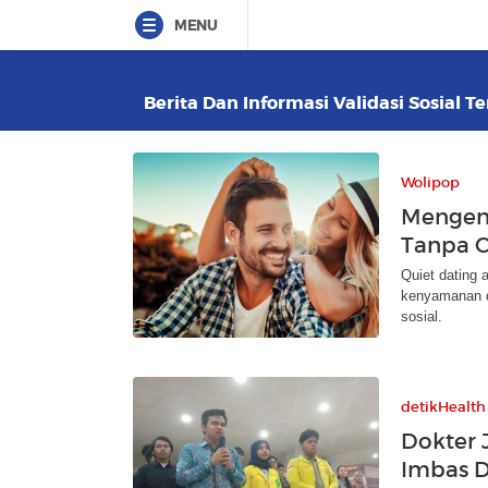
MENU
Berita Dan Informasi Validasi Sosial T
Wolipop
Mengena
Tanpa C
Quiet dating
kenyamanan d
sosial.
detikHealth
Dokter 
Imbas D