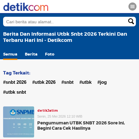
Berita Dan Informasi Utbk Snbt 2026 Terkini Dan
Terbaru Hari Ini - Detikcom
Semua
Berita
Foto
Tag Terkait:
#snbt 2026
#utbk 2026
#snbt
#utbk
#jog
#utbk snbt
detikJatim
Senin, 25 Mei 2026 12:10 WIB
Pengumuman UTBK SNBT 2026 Sore Ini,
Begini Cara Cek Hasilnya