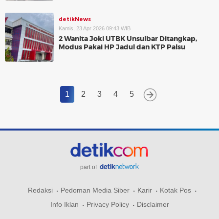
detikNews
Kamis, 23 Apr 2026 09:43 WIB
2 Wanita Joki UTBK Unsulbar Ditangkap,
Modus Pakai HP Jadul dan KTP Palsu
1
2
3
4
5
part of
Redaksi
Pedoman Media Siber
Karir
Kotak Pos
Info Iklan
Privacy Policy
Disclaimer