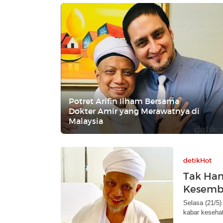
Potret Arifin Ilham Bersama
Dokter Amir yang Merawatnya di
Malaysia
detikHot
Tak Han
Kesembu
Selasa (21/5)
kabar kesehat