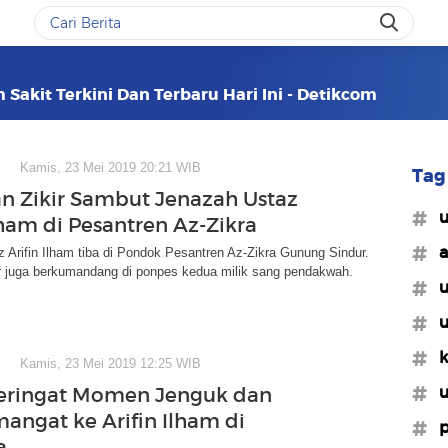
m Sakit Terkini Dan Terbaru Hari Ini - Detikcom
Kamis, 23 Mei 2019 20:21 WIB
Tag 
n Zikir Sambut Jenazah Ustaz
#u
lham di Pesantren Az-Zikra
#a
 Arifin Ilham tiba di Pondok Pesantren Az-Zikra Gunung Sindur.
ir juga berkumandang di ponpes kedua milik sang pendakwah.
#u
#u
#k
Kamis, 23 Mei 2019 12:25 WIB
#u
eringat Momen Jenguk dan
mangat ke Arifin Ilham di
#p
a