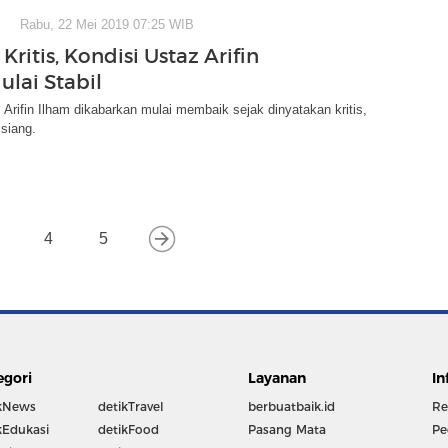
Rabu, 22 Mei 2019 07:25 WIB
ritis, Kondisi Ustaz Arifin
ulai Stabil
 Arifin Ilham dikabarkan mulai membaik sejak dinyatakan kritis,
 siang.
4
5
egori
Layanan
In
kNews
detikTravel
berbuatbaik.id
Re
kEdukasi
detikFood
Pasang Mata
Pe