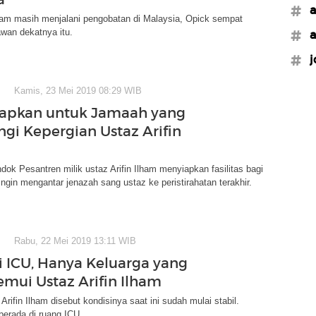
#a
lham masih menjalani pengobatan di Malaysia, Opick sempat
wan dekatnya itu.
#a
#j
Kamis, 23 Mei 2019 08:29 WIB
iapkan untuk Jamaah yang
ingi Kepergian Ustaz Arifin
ok Pesantren milik ustaz Arifin Ilham menyiapkan fasilitas bagi
ngin mengantar jenazah sang ustaz ke peristirahatan terakhir.
Rabu, 22 Mei 2019 13:11 WIB
i ICU, Hanya Keluarga yang
emui Ustaz Arifin Ilham
Arifin Ilham disebut kondisinya saat ini sudah mulai stabil.
berada di ruang ICU.