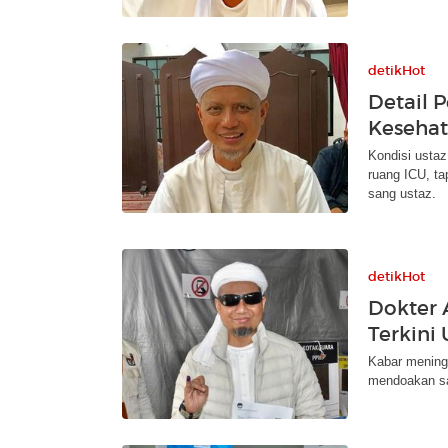
detikHot
Detail 
Kesehat
Kondisi ustaz
ruang ICU, ta
sang ustaz.
detikHot
Dokter 
Terkini 
Kabar meningg
mendoakan sa