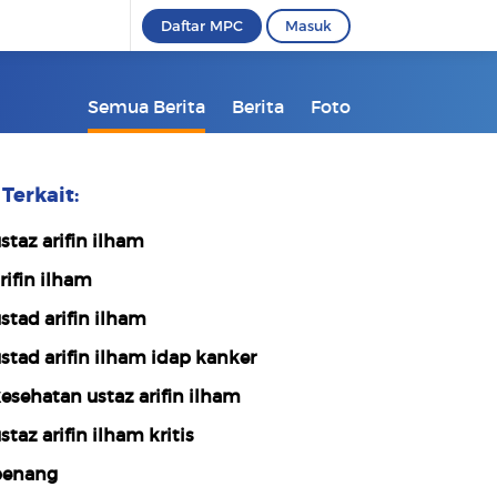
Daftar MPC
Masuk
Semua Berita
Berita
Foto
Terkait:
staz arifin ilham
rifin ilham
stad arifin ilham
stad arifin ilham idap kanker
esehatan ustaz arifin ilham
staz arifin ilham kritis
enang