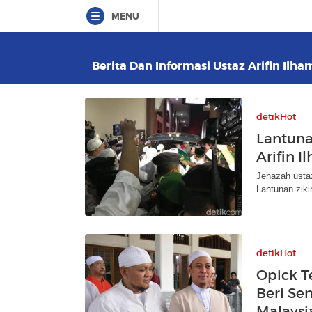
MENU
Berita Dan Informasi Ustaz Arifin Ilha
detikHot
Lantuna
Arifin I
Jenazah ustaz
Lantunan zik
detikHot
Opick T
Beri Se
Malaysi