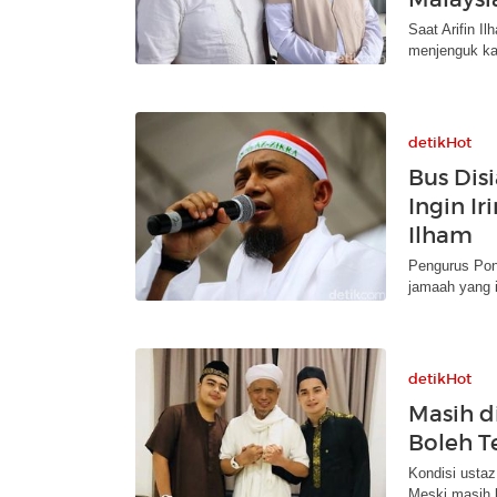
Saat Arifin I
menjenguk ka
detikHot
Bus Dis
Ingin Ir
Ilham
Pengurus Pond
jamaah yang i
detikHot
Masih d
Boleh T
Kondisi ustaz 
Meski masih 