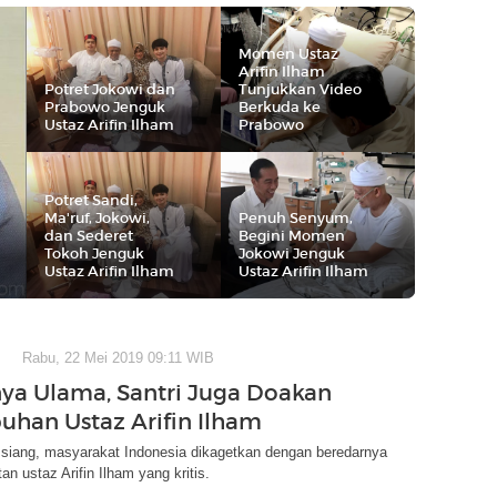
Momen Ustaz
Arifin Ilham
Potret Jokowi dan
Tunjukkan Video
Prabowo Jenguk
Berkuda ke
Ustaz Arifin Ilham
Prabowo
Potret Sandi,
Ma'ruf, Jokowi,
Penuh Senyum,
dan Sederet
Begini Momen
Tokoh Jenguk
Jokowi Jenguk
Ustaz Arifin Ilham
Ustaz Arifin Ilham
Rabu, 22 Mei 2019 09:11 WIB
ya Ulama, Santri Juga Doakan
han Ustaz Arifin Ilham
 siang, masyarakat Indonesia dikagetkan dengan beredarnya
an ustaz Arifin Ilham yang kritis.