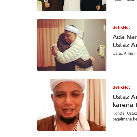
detikHot
Ada Nam
Ustaz Ar
Ustaz Arifin 
detikHot
Ustaz A
karena 
Kondisi Ustaz 
bagaimana ke