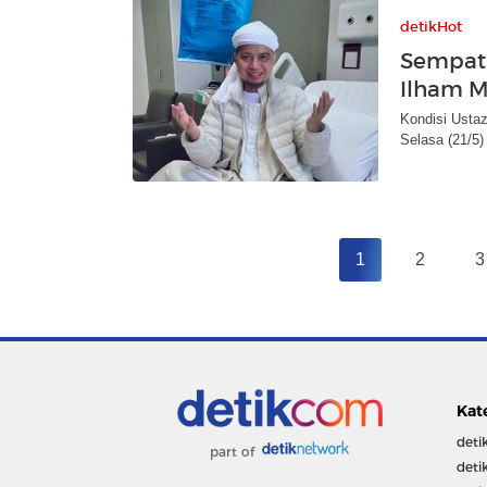
detikHot
Sempat K
Ilham M
Kondisi Ustaz
Selasa (21/5)
1
2
3
Kat
deti
part of
deti