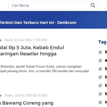
erkini Dan Terbaru Hari Ini - Detikcom
e
Senin, 22 Jun 2026 17:05 WIB
Tag 
dal Rp 5 Juta, Kebab Endul
#b
Jaringan Reseller hingga
#a
 Wulandari, pendiri Kebab Frozen Endul, sukses mengubah
#b
jadi peluang bisnis. Kini, ia memiliki 300 reseller dan menyuplai
#b
#b
#b
e
Sabtu, 16 Mei 2026 08:54 WIB
#i
n Bawang Goreng yang