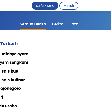
Daftar MPC
Masuk
Semua Berita
Berita
Foto
Terkait:
udidaya ayam
yam sengkuni
isnis kue
isnis kuliner
ojonegoro
ri
de usaha