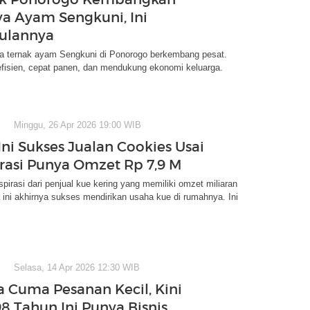
a Ayam Sengkuni, Ini
ulannya
a ternak ayam Sengkuni di Ponorogo berkembang pesat.
efisien, cepat panen, dan mendukung ekonomi keluarga.
Minggu, 26 Apr 2026 19:00 WIB
Ini Sukses Jualan Cookies Usai
irasi Punya Omzet Rp 7,9 M
spirasi dari penjual kue kering yang memiliki omzet miliaran
a ini akhirnya sukses mendirikan usaha kue di rumahnya. Ini
Selasa, 14 Apr 2026 12:30 WIB
 Cuma Pesanan Kecil, Kini
8 Tahun Ini Punya Bisnis