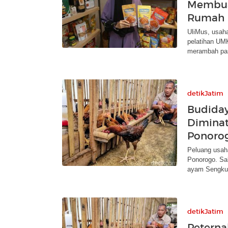
Membuat
Rumah
UliMus, usaha
pelatihan UM
merambah pas
detikJatim
Budida
Diminat
Ponoro
Peluang usah
Ponorogo. Sa
ayam Sengku
detikJatim
Petern