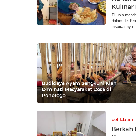
Kuliner
Di usia mende
dalam diri Pra
inspiratifnya.
Budidaya Ayam Sengkuni Kian
Diminati Masyarakat Desa di
Ponorogo
detikJatim
Berkah 