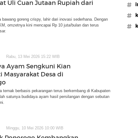
 Uli Cuan Jutaan Rupiah dari
#i
#k
 bawang goreng crispy, lahir dari inovasi sederhana. Dengan
KM, omzetnya kini mencapai Rp 10 juta/bulan dan terus
#k
ar.
Rabu, 13 Mei 2026 15:22 WIB
ya Ayam Sengkuni Kian
i Masyarakat Desa di
go
a ternak berbasis pekarangan terus berkembang di Kabupaten
lah satunya budidaya ayam hasil persilangan dengan sebutan
ni.
Minggu, 10 Mei 2026 10:00 WIB
ak Ponorogo Kembangkan