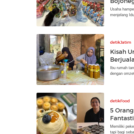
Bojoneg
Usaha hamper
menjelang Idu
detikJatim
Kisah U
Berjual
Ibu rumah tan
dengan omzet 
detikFood
5 Orang 
Fantast
Memiliki peke
tapi bagi seb