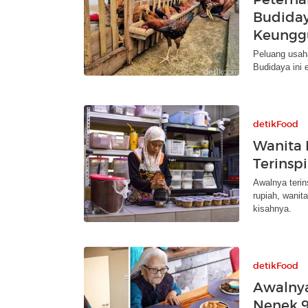
Budiday
Keungg
Peluang usah
Budidaya ini 
detikFood
Wanita 
Terinsp
Awalnya terin
rupiah, wanit
kisahnya.
detikFood
Awalnya
Nenek 9