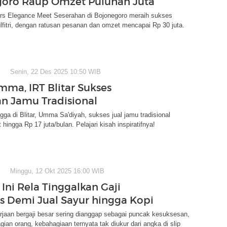
oro Raup Omzet Puluhan Juta
s Elegance Meet Seserahan di Bojonegoro meraih sukses
lfitri, dengan ratusan pesanan dan omzet mencapai Rp 30 juta.
Senin, 22 Des 2025 10:50 WIB
mma, IRT Blitar Sukses
an Jamu Tradisional
gga di Blitar, Umma Sa'diyah, sukses jual jamu tradisional
hingga Rp 17 juta/bulan. Pelajari kisah inspiratifnya!
Minggu, 12 Okt 2025 16:00 WIB
Ini Rela Tinggalkan Gaji
is Demi Jual Sayur hingga Kopi
rjaan bergaji besar sering dianggap sebagai puncak kesuksesan,
agian orang, kebahagiaan ternyata tak diukur dari angka di slip