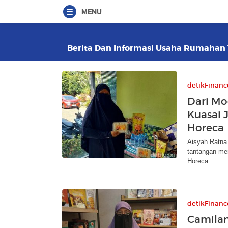
MENU
Berita Dan Informasi Usaha Rumahan T
detikFinanc
Dari Mo
Kuasai 
Horeca
Aisyah Ratna
tantangan men
Horeca.
detikFinanc
Camila