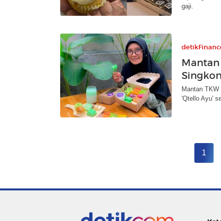
gaji.
detikFinanc
Mantan 
Singkon
Mantan TKW S
'Qtello Ayu' s
1