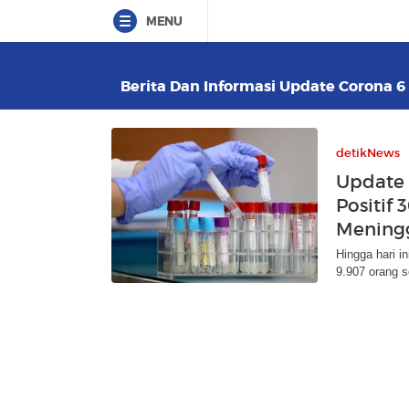
MENU
Berita Dan Informasi Update Corona 6 
detikNews
Update 
Positif 
Meningg
Hingga hari i
9.907 orang 