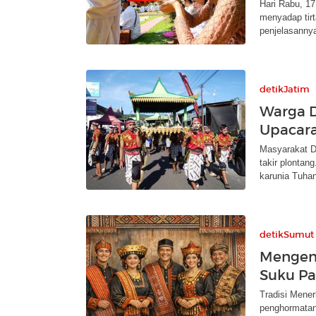
Hari Rabu, 17
menyadap tirt
penjelasanny
detikJatim
Warga D
Upacara
Masyarakat D
takir plontan
karunia Tuhan
detikSumut
Mengen
Suku P
Tradisi Mene
penghormatan