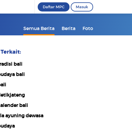
Daftar MPC
Masuk
Semua Berita
Berita
Foto
Terkait:
radisi bali
udaya bali
ali
etikjateng
alender bali
la ayuning dewasa
udaya