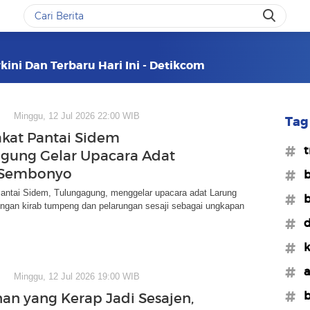
kini Dan Terbaru Hari Ini - Detikcom
Minggu, 12 Jul 2026 22:00 WIB
Tag 
kat Pantai Sidem
#t
gung Gelar Upacara Adat
 Sembonyo
#b
antai Sidem, Tulungagung, menggelar upacara adat Larung
#b
gan kirab tumpeng dan pelarungan sesaji sebagai ungkapan
#d
#k
#a
Minggu, 12 Jul 2026 19:00 WIB
#b
an yang Kerap Jadi Sesajen,