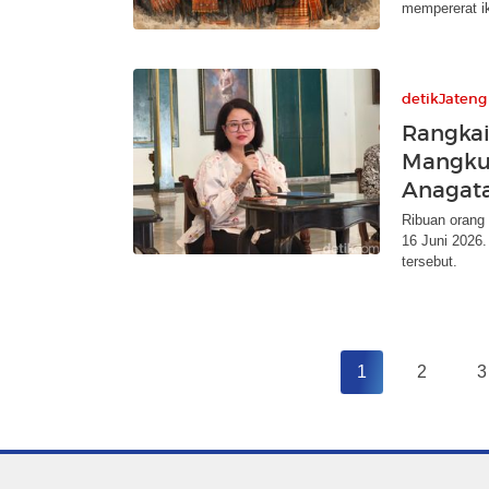
mempererat ik
detikJateng
Rangkai
Mangkun
Anagat
Ribuan orang
16 Juni 2026.
tersebut.
1
2
3