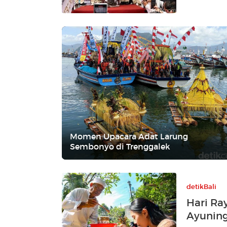
Momen Upacara Adat Larung
Sembonyo di Trenggalek
detikBali
Hari Ra
Ayuning