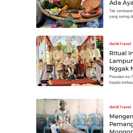
Ada Ay
Tak sembaran
yang sering d
detikTravel
Ritual 
Lampung
Nggak 
Presiden ke-7
kepala kerbau
detikTravel
Mengena
Pemangg
Mongo