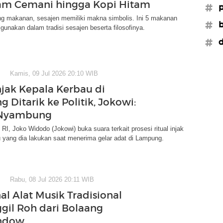
am Cemani hingga Kopi Hitam
#p
g makanan, sesajen memiliki makna simbolis. Ini 5 makanan
#b
igunakan dalam tradisi sesajen beserta filosofinya.
#d
Kamis, 09 Jul 2026 20:10 WIB
Injak Kepala Kerbau di
 Ditarik ke Politik, Jokowi:
Nyambung
 RI, Joko Widodo (Jokowi) buka suara terkait prosesi ritual injak
 yang dia lakukan saat menerima gelar adat di Lampung.
Rabu, 08 Jul 2026 20:11 WIB
l Alat Musik Tradisional
il Roh dari Bolaang
ndow