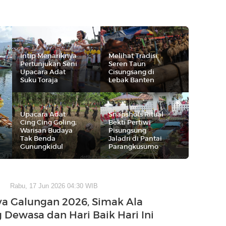
Intip Menariknya
Melihat Tradisi
Pertunjukan Seni
Seren Taun
Upacara Adat
Cisungsang di
Suku Toraja
Lebak Banten
Upacara Adat
Snapshots Ritual
Cing Cing Goling,
Bekti Pertiwi
Warisan Budaya
Pisungsung
Tak Benda
Jaladri di Pantai
Gunungkidul
Parangkusumo
Rabu, 17 Jun 2026 04:30 WIB
ya Galungan 2026, Simak Ala
 Dewasa dan Hari Baik Hari Ini