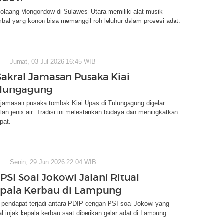
olaang Mongondow di Sulawesi Utara memiliki alat musik
imbal yang konon bisa memanggil roh leluhur dalam prosesi adat.
Jumat, 03 Jul 2026 16:45 WIB
 Sakral Jamasan Pusaka Kiai
ulungagung
 jamasan pusaka tombak Kiai Upas di Tulungagung digelar
an jenis air. Tradisi ini melestarikan budaya dan meningkatkan
pat.
Senin, 29 Jun 2026 22:04 WIB
PSI Soal Jokowi Jalani Ritual
epala Kerbau di Lampung
 pendapat terjadi antara PDIP dengan PSI soal Jokowi yang
ual injak kepala kerbau saat diberikan gelar adat di Lampung.