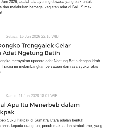
 Juni 2026, adalah ala ayuning dewasa yang baik untuk
a dan melakukan berbagai kegiatan adat di Bali. Simak
a!
Selasa, 16 Jun 2026 22:15 WIB
ongko Trenggalek Gelar
 Adat Ngetung Batih
ongko merayakan upacara adat Ngetung Batih dengan kirab
g. Tradisi ini melambangkan persatuan dan rasa syukur atas
.
Kamis, 11 Jun 2026 18:01 WIB
al Apa Itu Menerbeb dalam
akpak
rbeb Suku Pakpak di Sumatra Utara adalah bentuk
 anak kepada orang tua, penuh makna dan simbolisme, yang