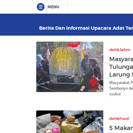
MENU
Berita Dan Informasi Upacara Adat Ter
detikJatim
Masyara
Tulunga
Larung
Masyarakat P
Sembonyo den
syukur.
detikFood
5 Makan