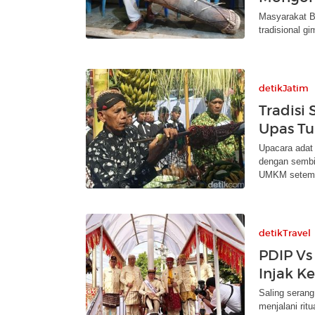
Masyarakat B
tradisional g
detikJatim
Tradisi
Upas T
Upacara adat
dengan sembil
UMKM setem
detikTravel
PDIP Vs 
Injak K
Saling serang
menjalani rit