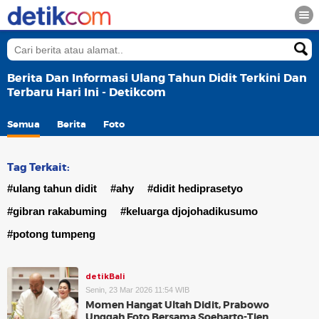
Berita Dan Informasi Ulang Tahun Didit Terkini Dan
Terbaru Hari Ini - Detikcom
Semua
Berita
Foto
Tag Terkait:
#ulang tahun didit
#ahy
#didit hediprasetyo
#gibran rakabuming
#keluarga djojohadikusumo
#potong tumpeng
detikBali
Senin, 23 Mar 2026 11:54 WIB
Momen Hangat Ultah Didit, Prabowo
Unggah Foto Bersama Soeharto-Tien