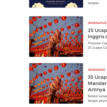
harapan.
detikSumut
25 Ucap
Inggris 
Perayaan Cap 
25 ucapan Ca
detikSulsel
35 Uca
Mandari
Artinya
Berikut kump
dengan pinyin