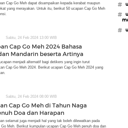
pan Cap Go Meh dapat disampaikan kepada kerabat maupun
#u
ekat yang merayakan. Untuk itu, berikut 50 ucapan Cap Go Meh
#u
ensi.
ma
#u
Sabtu, 24 Feb 2024 13:00 WIB
pan Cap Go Meh 2024 Bahasa
 dan Mandarin beserta Artinya
apan menjadi alternatif bagi detikers yang ingin turut
an Cap Go Meh 2024. Berikut ucapan Cap Go Meh 2024 yang
kan.
Sabtu, 24 Feb 2024 08:00 WIB
an Cap Go Meh di Tahun Naga
enuh Doa dan Harapan
an selamat juga menjadi hal yang tak boleh dilewatkan pada
 Go Meh. Berikut kumpulan ucapan Cap Go Meh penuh doa dan