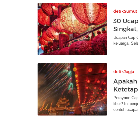
detikSumut
30 Ucap
Singkat
Ucapan Cap G
keluarga. Sela
detikJogja
Apakah 
Ketetap
Perayaan Cap
libur? Ini pe
contoh ucapa