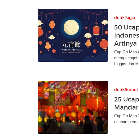
detikJogja
50 Uca
Indones
Artinya
Cap Go Meh a
memperingati
Inggris dan M
detikSumut
25 Ucap
Mandari
Cap Go Meh 2
ucapan bermak