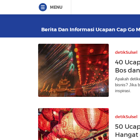
MENU
Berita Dan Informasi Ucapan Cap Go M
detikSulsel
40 Ucap
Bos dan
Apakah detik
bisnis? Jika 
inspirasi.
detikSulsel
50 Uca
Hangat