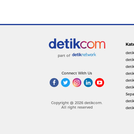
Kat
deti
part of
deti
deti
Connect With Us
deti
deti
deti
Sepa
deti
Copyright @ 2026 detikcom.
All right reserved
deti