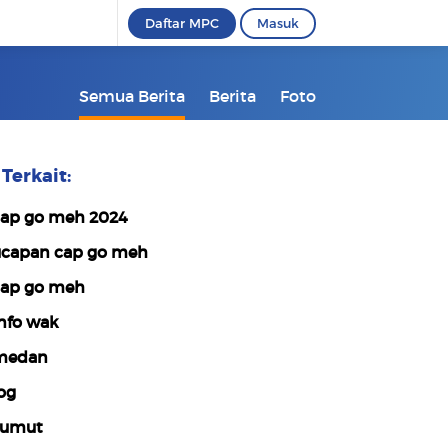
Daftar MPC
Masuk
Semua Berita
Berita
Foto
Terkait:
ap go meh 2024
capan cap go meh
ap go meh
nfo wak
medan
og
sumut