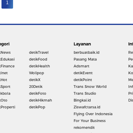
1
egori
Layanan
In
kNews
detikTravel
berbuatbaik.id
Re
kEdukasi
detikFood
Pasang Mata
Pe
kFinance
detikHealth
Adsmart
Ka
kInet
Wolipop
detikEvent
Ko
kHot
detikX
detikPoint
Me
kSport
20Detik
Trans Snow World
In
kbola
detikFoto
Trans Studio
Pr
kOto
detikHikmah
Bingkai.id
Di
kProperti
detikPop
Ziswafctarsa.id
Flying Over Indonesia
For Your Business
rekomendit