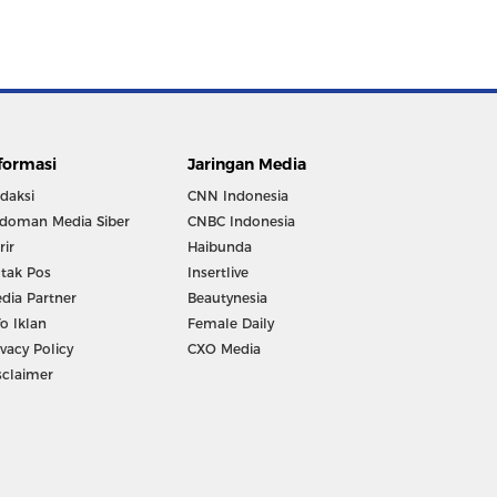
formasi
Jaringan Media
daksi
CNN Indonesia
doman Media Siber
CNBC Indonesia
rir
Haibunda
tak Pos
Insertlive
dia Partner
Beautynesia
fo Iklan
Female Daily
ivacy Policy
CXO Media
sclaimer