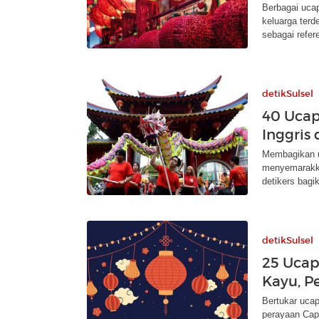
Berbagai uca
keluarga terd
sebagai refer
detikSulsel
40 Uca
Inggris
Membagikan uc
menyemarakk
detikers bagi
detikSulsel
25 Ucap
Kayu, P
Bertukar ucap
perayaan Cap