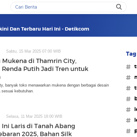
ini Dan Terbaru Hari Ini - Detikcom
Sabtu, 15 Mar 2025 07:00 WIB
Tag 
 Mukena di Thamrin City,
#t
Renda Putih Jadi Tren untuk
n
#m
ity, banyak toko menawarkan mukena dengan berbagai desain
#t
 sesuai kebutuhan.
#b
#l
Selasa, 11 Mar 2025 18:00 WIB
#l
Ini Laris di Tanah Abang
#p
ebaran 2025, Bahan Silk