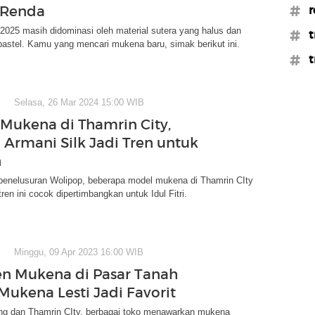
 Renda
#r
025 masih didominasi oleh material sutera yang halus dan
#t
astel. Kamu yang mencari mukena baru, simak berikut ini.
#t
Selasa, 26 Mar 2024 15:00 WIB
 Mukena di Thamrin City,
Armani Silk Jadi Tren untuk
n
penelusuran Wolipop, beberapa model mukena di Thamrin CIty
ren ini cocok dipertimbangkan untuk Idul Fitri.
Minggu, 09 Apr 2023 16:00 WIB
ren Mukena di Pasar Tanah
Mukena Lesti Jadi Favorit
ng dan Thamrin CIty, berbagai toko menawarkan mukena