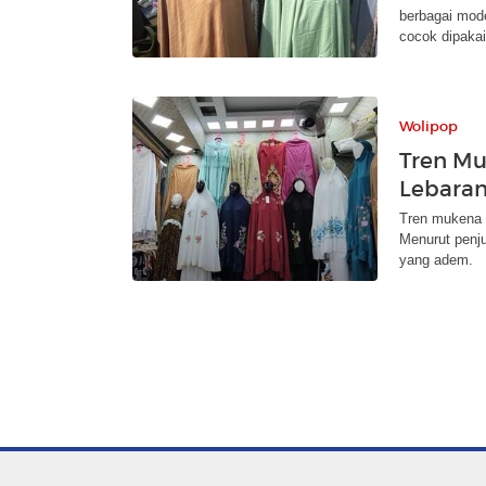
berbagai mod
cocok dipaka
Wolipop
Tren Mu
Lebaran
Tren mukena y
Menurut penj
yang adem.