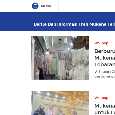
MENU
Berita Dan Informasi Tren Mukena Terk
Wolipop
Berburu
Mukena 
Lebara
Di Thamrin C
dan bahannya
Wolipop
Mukena 
untuk L