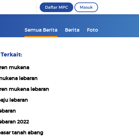
Daftar MPC
Masuk
Semua Berita
Berita
Foto
Terkait:
ren mukena
ukena lebaran
ren mukena lebaran
aju lebaran
ebaran
ebaran 2022
asar tanah abang