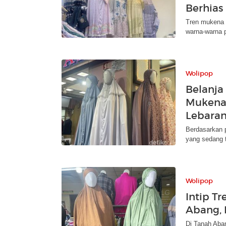
Berhias
Tren mukena 2
warna-warna p
Wolipop
Belanja
Mukena 
Lebara
Berdasarkan 
yang sedang t
Wolipop
Intip T
Abang, 
Di Tanah Aba