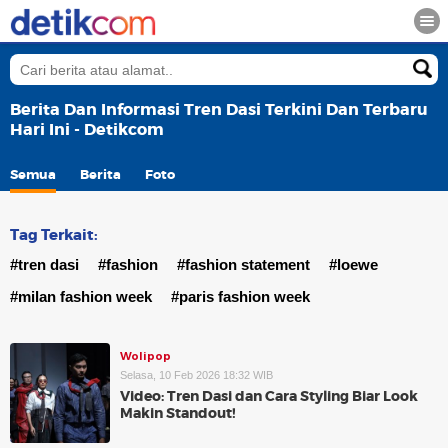
Berita Dan Informasi Tren Dasi Terkini Dan Terbaru
Hari Ini - Detikcom
Semua
Berita
Foto
Tag Terkait:
#tren dasi
#fashion
#fashion statement
#loewe
#milan fashion week
#paris fashion week
Wolipop
Selasa, 10 Feb 2026 18:32 WIB
Video: Tren Dasi dan Cara Styling Biar Look
Makin Standout!