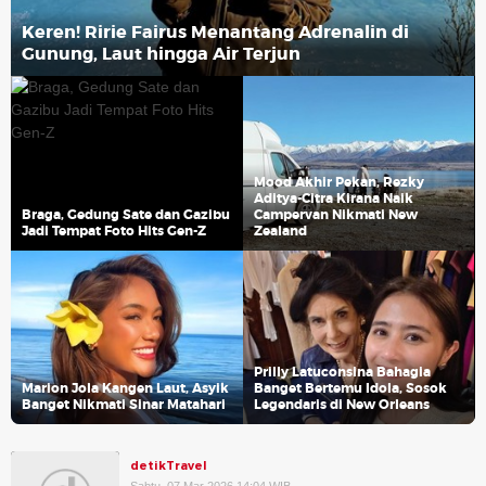
Keren! Ririe Fairus Menantang Adrenalin di
Gunung, Laut hingga Air Terjun
Mood Akhir Pekan, Rezky
Aditya-Citra Kirana Naik
Braga, Gedung Sate dan Gazibu
Campervan Nikmati New
Jadi Tempat Foto Hits Gen-Z
Zealand
Prilly Latuconsina Bahagia
Marion Jola Kangen Laut, Asyik
Banget Bertemu Idola, Sosok
Banget Nikmati Sinar Matahari
Legendaris di New Orleans
detikTravel