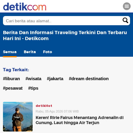
Berita Dan Informasi Traveling Terkini Dan Terbaru
Hari Ini - Detikcom
Semua
Berita
Foto
Tag Terkait:
#liburan
#wisata
#jakarta
#dream destination
#pesawat
#tips
detikHot
Rabu, 05 Agu 2026 07:06 WIB
Keren! Ririe Fairus Menantang Adrenalin di
Gunung, Laut hingga Air Terjun