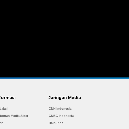
formasi
Jaringan Media
daksi
CNN Indonesia
doman Media Siber
CNBC Indonesia
ir
Haibunda