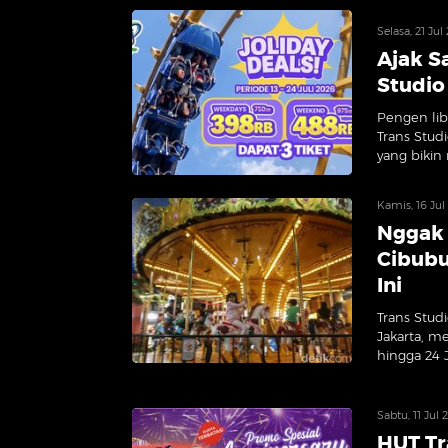
Selasa, 21 Ju
Ajak S
Studio
Pengen lib
Trans Stud
yang bikin
Kamis, 16 Jul
Nggak 
Cibubu
Ini
Trans Stud
Jakarta, m
hingga 24 J
Sabtu, 11 Jul
HUT Tr