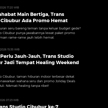
l 2026 17:20 WIB
ahabat Main Bertiga, Trans
 Cibubur Ada Promo Hemat
uran seru bareng teman tanpa keluar budget gede?
io Cibubur punya jawabannya lewat paket promo
 main rame-rame jauh lebih hemat.
 2026 15:35 WIB
Perlu Jauh-Jauh, Trans Studio
r Jadi Tempat Healing Weekend
io Cibubur, taman hiburan indoor terbesar dekat
enawarkan wahana seru dan promo Joliday Deals
uli. Nikmati healing tanpa ribet!
 2026 07:23 WIB
ans Studio Cibubur ke-7,