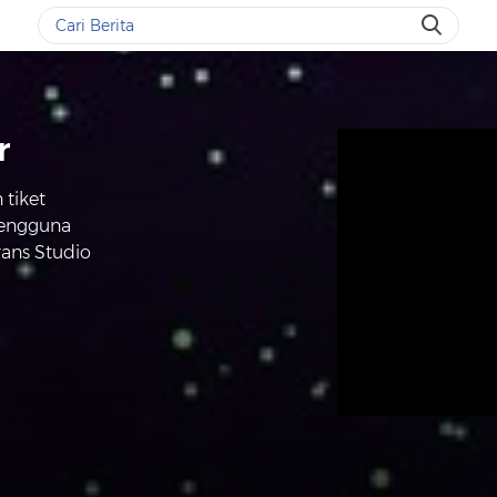
r
 tiket
pengguna
rans Studio