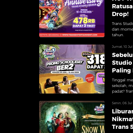
Ratusa
Drop!
Trans Studi
dan momen 
tahun.
Jumat, 10 Jul
Sebelu
Studio
Paling
Tinggal me
sekolah, m
padat? Tra
Senin, 06 Jul
Libura
Nikmat
Trans 