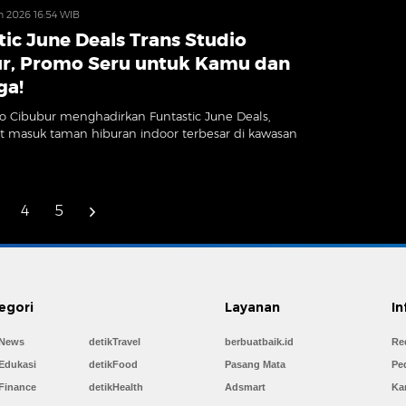
un 2026 16:54 WIB
tic June Deals Trans Studio
r, Promo Seru untuk Kamu dan
ga!
io Cibubur menghadirkan Funtastic June Deals,
t masuk taman hiburan indoor terbesar di kawasan
4
5
egori
Layanan
In
kNews
detikTravel
berbuatbaik.id
Re
Edukasi
detikFood
Pasang Mata
Pe
Finance
detikHealth
Adsmart
Kar