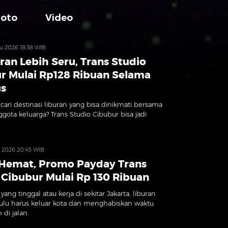
Foto
Video
gu 2026 18:38 WIB
uran Lebih Seru, Trans Studio
r Mulai Rp128 Ribuan Selama
us
ari destinasi liburan yang bisa dinikmati bersama
gota keluarga? Trans Studio Cibubur bisa jadi
l 2026 20:45 WIB
Hemat, Promo Payday Trans
 Cibubur Mulai Rp 130 Ribuan
ang tinggal atau kerja di sekitar Jakarta, liburan
lu harus keluar kota dan menghabiskan waktu
di jalan.