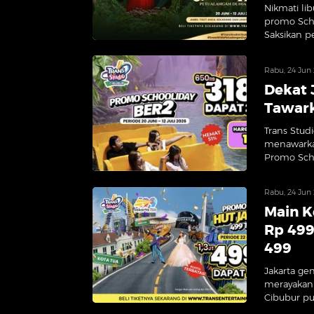
Nikmati li
promo Scho
Saksikan p
Rabu, 24 Jun
Dekat 
Tawark
Trans Stud
menawarka
Promo Scho
Rabu, 24 Jun
Main K
Rp 499
499
Jakarta ge
merayakann
Cibubur pu