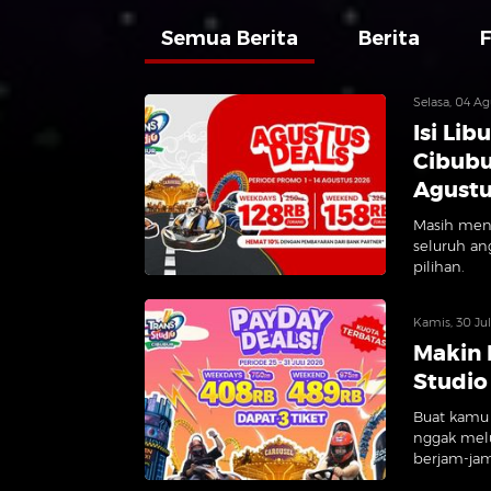
Semua Berita
Berita
Selasa, 04 A
Isi Lib
Cibubu
Agust
Masih menc
seluruh ang
pilihan.
Kamis, 30 Ju
Makin 
Studio
Buat kamu y
nggak melu
berjam-jam 