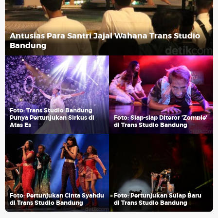
Antusias Para Santri Jajal Wahana Trans Studio
Bandung
Foto: Trans Studio Bandung
Punya Pertunjukan Sirkus di
Foto: Siap-siap Diteror 'Zombie'
Atas Es
di Trans Studio Bandung
Foto: Pertunjukan Cinta Syahdu
Foto: Pertunjukan Sulap Baru
di Trans Studio Bandung
di Trans Studio Bandung