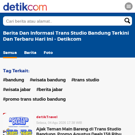
Berita Dan Informasi Trans Studio Bandung Terkini
Dan Terbaru Hari Ini - Detikcom
Semua
Berita
Foto
Tag Terkait:
#bandung
#wisata bandung
#trans studio
#wisata jabar
#berita jabar
#promo trans studio bandung
detikTravel
Selasa, 04 Agu 2026 17:38 WIB
Ajak Teman Main Bareng di Trans Studio
Bandung, Promo Agustus Deals 138 Ribu