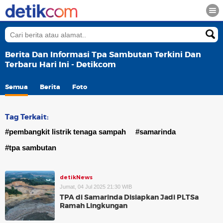
Berita Dan Informasi Tpa Sambutan Terkini Dan
Terbaru Hari Ini - Detikcom
Semua
Berita
Foto
Tag Terkait:
#pembangkit listrik tenaga sampah
#samarinda
#tpa sambutan
detikNews
Jumat, 04 Jul 2025 21:30 WIB
TPA di Samarinda Disiapkan Jadi PLTSa
Ramah Lingkungan