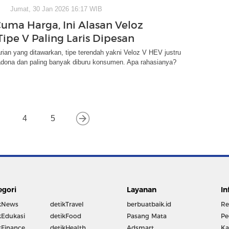
Jumat, 30 Jan 2026 16:17 WIB
uma Harga, Ini Alasan Veloz
Tipe V Paling Laris Dipesan
rian yang ditawarkan, tipe terendah yakni Veloz V HEV justru
adona dan paling banyak diburu konsumen. Apa rahasianya?
4
5
egori
Layanan
In
kNews
detikTravel
berbuatbaik.id
Re
kEdukasi
detikFood
Pasang Mata
Pe
kFinance
detikHealth
Adsmart
Ka