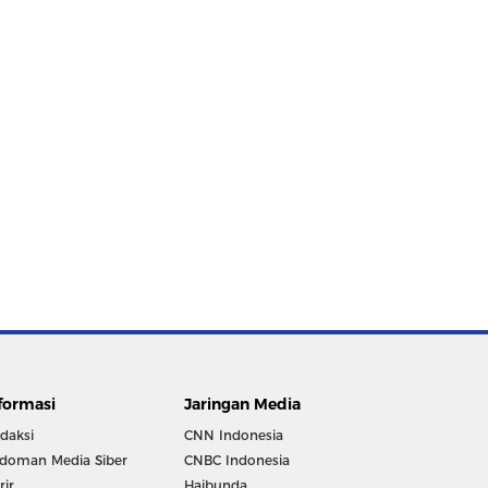
formasi
Jaringan Media
daksi
CNN Indonesia
doman Media Siber
CNBC Indonesia
rir
Haibunda