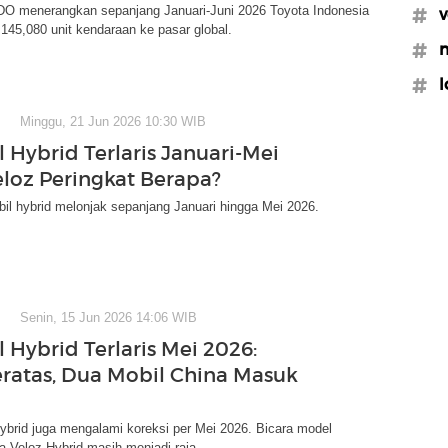
O menerangkan sepanjang Januari-Juni 2026 Toyota Indonesia
#v
45,080 unit kendaraan ke pasar global.
#m
#l
Minggu, 21 Jun 2026 10:30 WIB
 Hybrid Terlaris Januari-Mei
eloz Peringkat Berapa?
il hybrid melonjak sepanjang Januari hingga Mei 2026.
Senin, 15 Jun 2026 14:06 WIB
 Hybrid Terlaris Mei 2026:
eratas, Dua Mobil China Masuk
ybrid juga mengalami koreksi per Mei 2026. Bicara model
ta Veloz Hybrid masih menjadi raja.