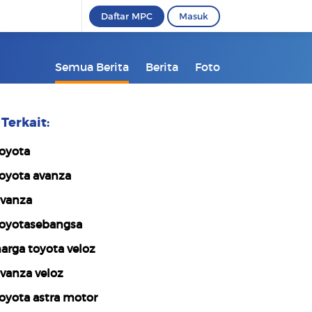
Daftar MPC
Masuk
Semua Berita
Berita
Foto
Terkait:
oyota
oyota avanza
vanza
oyotasebangsa
arga toyota veloz
vanza veloz
oyota astra motor