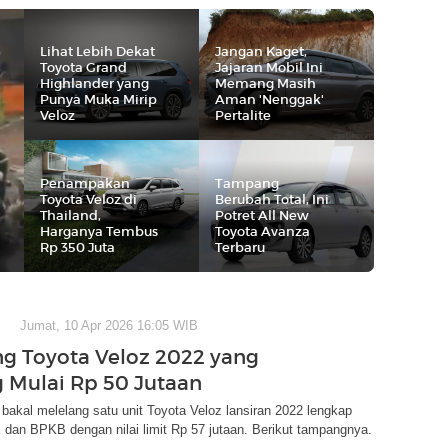
Lihat Lebih Dekat
Jangan Kaget,
Toyota Grand
Jajaran Mobil Ini
Highlander yang
Memang Masih
Punya Muka Mirip
Aman 'Nenggak'
Veloz
Pertalite
Penampakan
Tampang
Toyota Veloz di
Berubah Total, Ini
Thailand,
Potret All New
Harganya Tembus
Toyota Avanza
Rp 350 Juta
Terbaru
Jumat, 10 Apr 2026 16:05 WIB
 Toyota Veloz 2022 yang
g Mulai Rp 50 Jutaan
bakal melelang satu unit Toyota Veloz lansiran 2022 lengkap
dan BPKB dengan nilai limit Rp 57 jutaan. Berikut tampangnya.