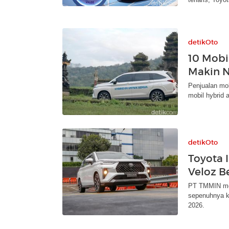
detikOto
10 Mobil
Makin 
Penjualan mob
mobil hybrid a
detikOto
Toyota 
Veloz B
PT TMMIN men
sepenuhnya ke
2026.