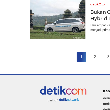
detikOto
Bukan C
Hybrid 
Dari empat va
menjadi prim
1
2
3
Kat
deti
part of
deti
deti