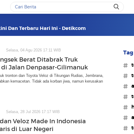
ini Dan Terbaru Hari Ini - Detikcom
Selasa, 04 Agu 2026 17:11 WIB
Tag 
ingsek Berat Ditabrak Truk
#t
 di Jalan Denpasar-Gilimanuk
#t
uk tronton dan Toyota Veloz di Tikungan Rudias, Jembrana,
abkan kemacetan. Tidak ada korban jiwa, namun kerusakan
#a
#t
#h
Selasa, 28 Jul 2026 17:17 WIB
#a
dan Veloz Made In Indonesia
#t
ris di Luar Negeri