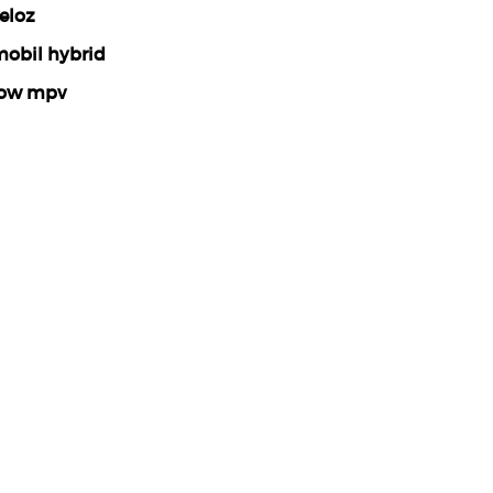
eloz
obil hybrid
ow mpv