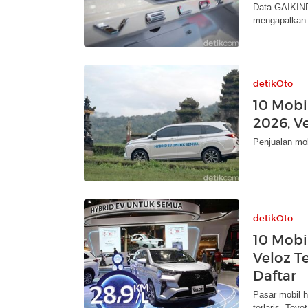
Data GAIKIND
mengapalkan 1
detikOto
10 Mobil
2026, V
Penjualan mob
detikOto
10 Mobil
Veloz T
Daftar
Pasar mobil h
terlaris, Toyo