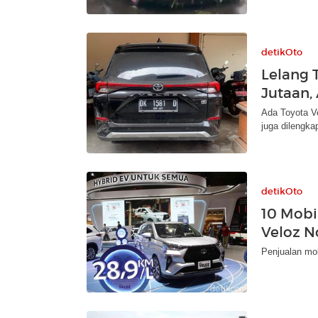
detikOto
Lelang 
Jutaan,
Ada Toyota Ve
juga dilengk
detikOto
10 Mobil
Veloz N
Penjualan mob