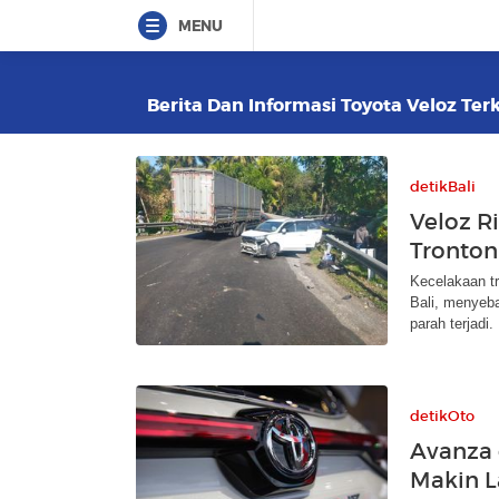
MENU
Berita Dan Informasi Toyota Veloz Terk
detikBali
Veloz R
Tronton
Kecelakaan tr
Bali, menyeb
parah terjadi.
detikOto
Avanza 
Makin La