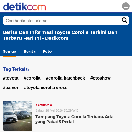
Berita Dan Informasi Toyota Corolla Terkini Dan
Terbaru Hari Ini - Detikcom
Semua
Berita
Foto
Tag Terkait:
#toyota
#corolla
#corolla hatchback
#otoshow
#pamor
#toyota corolla cross
detikOto
Sabtu, 16 Mei 2026 15:29 WIB
Tampang Toyota Corolla Terbaru, Ada
yang Pakai 5 Pedal