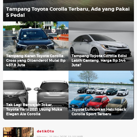
Tampang Toyota Corolla Terbaru, Ada yang Pakai
5 Pedal
Tampang Keren Toyota Corolla
Tampang Toyota Corolla Edisi
Cross yang Dibanderol Mulai Rp
Lebih Ganteng, Harga Rp 344
457,8 Juta
Juta?
Tak Lagi Berwajah Joker,
Toyota Yaris 2021 Usung Muka
Toyota Luncurkan Hatchback
Elegan Ala Corolla
Corolla Sport Terbaru
detikOto