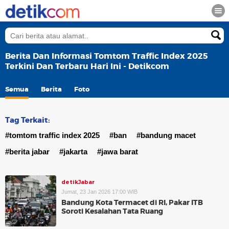
Berita Dan Informasi Tomtom Traffic Index 2025
Terkini Dan Terbaru Hari Ini - Detikcom
Semua
Berita
Foto
Tag Terkait:
#tomtom traffic index 2025
#ban
#bandung macet
#berita jabar
#jakarta
#jawa barat
detikJabar
Jumat, 23 Jan 2026 17:00 WIB
Bandung Kota Termacet di RI, Pakar ITB
Soroti Kesalahan Tata Ruang