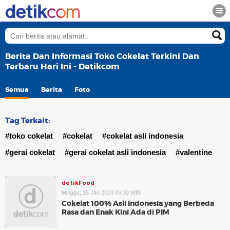
Berita Dan Informasi Toko Cokelat Terkini Dan
Terbaru Hari Ini - Detikcom
Semua
Berita
Foto
Tag Terkait:
#toko cokelat
#cokelat
#cokelat asli indonesia
#gerai cokelat
#gerai cokelat asli indonesia
#valentine
detikFood
Minggu, 15 Jan 2023 09:30 WIB
Cokelat 100% Asli Indonesia yang Berbeda
Rasa dan Enak Kini Ada di PIM