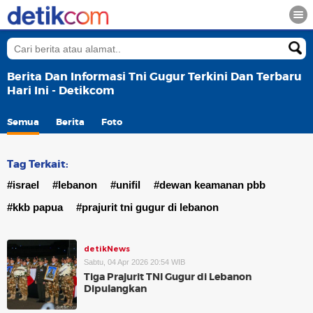
Berita Dan Informasi Tni Gugur Terkini Dan Terbaru
Hari Ini - Detikcom
Semua
Berita
Foto
Tag Terkait:
#israel
#lebanon
#unifil
#dewan keamanan pbb
#kkb papua
#prajurit tni gugur di lebanon
detikNews
Sabtu, 04 Apr 2026 20:54 WIB
Tiga Prajurit TNI Gugur di Lebanon
Dipulangkan