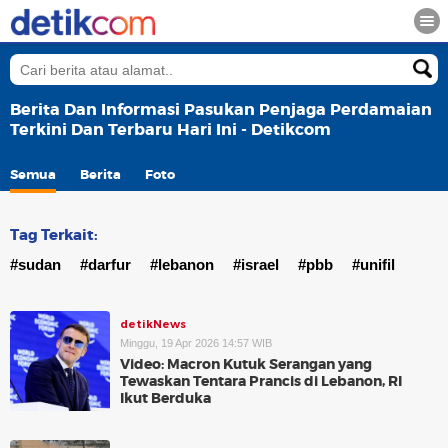
Berita Dan Informasi Pasukan Penjaga Perdamaian
Terkini Dan Terbaru Hari Ini - Detikcom
Semua
Berita
Foto
Tag Terkait:
#sudan
#darfur
#lebanon
#israel
#pbb
#unifil
detikNews
Minggu, 19 Apr 2026 14:57 WIB
Video: Macron Kutuk Serangan yang
Tewaskan Tentara Prancis di Lebanon, RI
Ikut Berduka