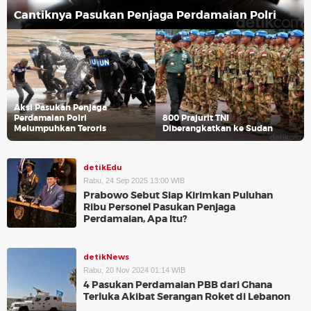
Cantiknya Pasukan Penjaga Perdamaian Polri
Aksi Pasukan Penjaga
Perdamaian Polri
800 Prajurit TNI
Melumpuhkan Teroris
Diberangkatkan ke Sudan
detikEdu
Rabu, 24 Sep 2025 13:00 WIB
Prabowo Sebut Siap Kirimkan Puluhan
Ribu Personel Pasukan Penjaga
Perdamaian, Apa Itu?
detikNews
Rabu, 20 Nov 2024 01:14 WIB
4 Pasukan Perdamaian PBB dari Ghana
Terluka Akibat Serangan Roket di Lebanon