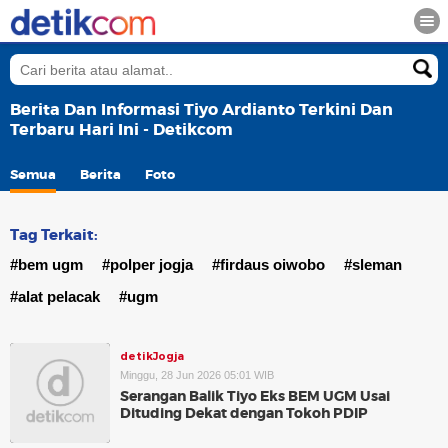
Berita Dan Informasi Tiyo Ardianto Terkini Dan
Terbaru Hari Ini - Detikcom
Semua
Berita
Foto
Tag Terkait:
#bem ugm
#polper jogja
#firdaus oiwobo
#sleman
#alat pelacak
#ugm
detikJogja
Minggu, 28 Jun 2026 05:01 WIB
Serangan Balik Tiyo Eks BEM UGM Usai
Dituding Dekat dengan Tokoh PDIP