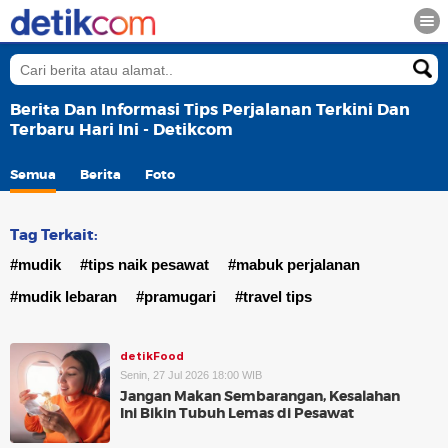
Berita Dan Informasi Tips Perjalanan Terkini Dan
Terbaru Hari Ini - Detikcom
Semua
Berita
Foto
Tag Terkait:
#mudik
#tips naik pesawat
#mabuk perjalanan
#mudik lebaran
#pramugari
#travel tips
detikFood
Senin, 27 Jul 2026 18:00 WIB
Jangan Makan Sembarangan, Kesalahan
Ini Bikin Tubuh Lemas di Pesawat