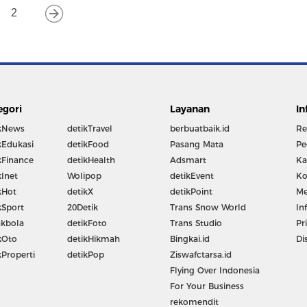
2
egori
Layanan
In
kNews
detikTravel
berbuatbaik.id
Re
kEdukasi
detikFood
Pasang Mata
Pe
kFinance
detikHealth
Adsmart
Ka
kInet
Wolipop
detikEvent
Ko
kHot
detikX
detikPoint
Me
kSport
20Detik
Trans Snow World
In
kbola
detikFoto
Trans Studio
Pr
kOto
detikHikmah
Bingkai.id
Di
kProperti
detikPop
Ziswafctarsa.id
Flying Over Indonesia
For Your Business
rekomendit