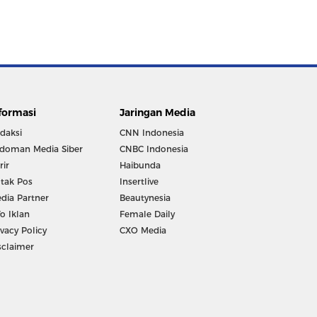
formasi
Jaringan Media
daksi
CNN Indonesia
doman Media Siber
CNBC Indonesia
rir
Haibunda
tak Pos
Insertlive
dia Partner
Beautynesia
fo Iklan
Female Daily
ivacy Policy
CXO Media
sclaimer