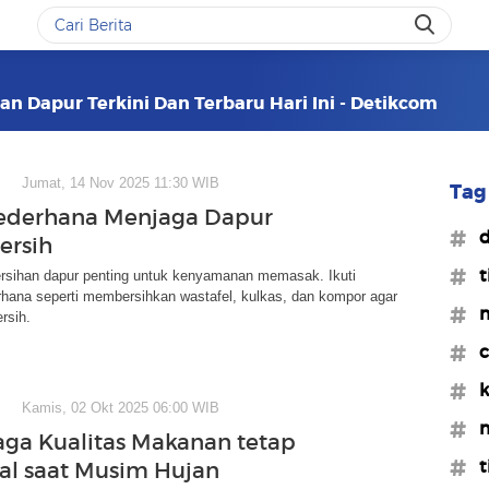
n Dapur Terkini Dan Terbaru Hari Ini - Detikcom
Jumat, 14 Nov 2025 11:30 WIB
Tag 
Sederhana Menjaga Dapur
#d
ersih
#t
rsihan dapur penting untuk kenyamanan memasak. Ikuti
rhana seperti membersihkan wastafel, kulkas, dan kompor agar
#m
rsih.
#c
#k
Kamis, 02 Okt 2025 06:00 WIB
#m
Jaga Kualitas Makanan tetap
#t
l saat Musim Hujan