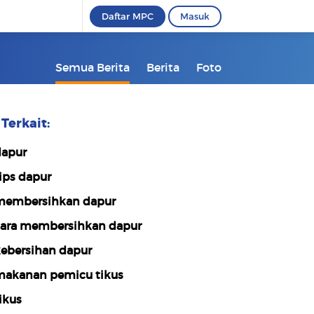
Daftar MPC
Masuk
Semua Berita
Berita
Foto
Terkait:
apur
ips dapur
embersihkan dapur
ara membersihkan dapur
ebersihan dapur
akanan pemicu tikus
ikus