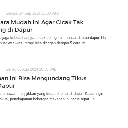
Selasa, 24 Sep 2024 06:00 WIB
 Cara Mudah Ini Agar Cicak Tak
ng di Dapur
ijaga kebersihannya, cicak sering kali muncul di area dapur. Hal
buat was-was, tetapi bisa dicegah dengan 5 cara ini.
Senin, 05 Agu 2024 10:30 WIB
an Ini Bisa Mengundang Tikus
Dapur
atu hewan menjijikkan yang kerap ditemui di dapur. Kalau ingin
i tikus, penyimpanan beberapa makanan ini harus tepat. Ini