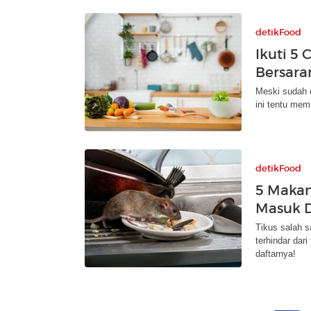
detikFood
Ikuti 5
Bersara
Meski sudah d
ini tentu mem
detikFood
5 Makan
Masuk 
Tikus salah s
terhindar dar
daftarnya!