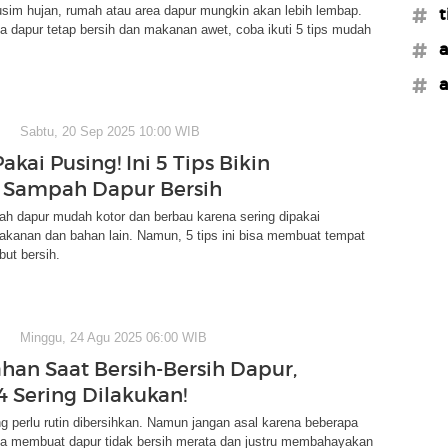
im hujan, rumah atau area dapur mungkin akan lebih lembap.
#t
 dapur tetap bersih dan makanan awet, coba ikuti 5 tips mudah
#a
#a
Sabtu, 20 Sep 2025 10:00 WIB
kai Pusing! Ini 5 Tips Bikin
 Sampah Dapur Bersih
h dapur mudah kotor dan berbau karena sering dipakai
anan dan bahan lain. Namun, 5 tips ini bisa membuat tempat
ut bersih.
Minggu, 24 Agu 2025 06:00 WIB
ahan Saat Bersih-Bersih Dapur,
 Sering Dilakukan!
 perlu rutin dibersihkan. Namun jangan asal karena beberapa
sa membuat dapur tidak bersih merata dan justru membahayakan