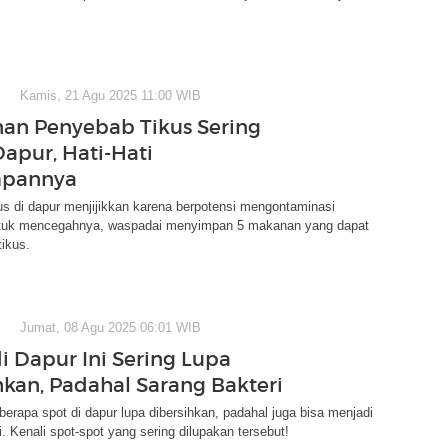
Kamis, 21 Agu 2025 11:00 WIB
an Penyebab Tikus Sering
apur, Hati-Hati
pannya
us di dapur menjijikkan karena berpotensi mengontaminasi
tuk mencegahnya, waspadai menyimpan 5 makanan yang dapat
ikus.
Jumat, 08 Agu 2025 06:01 WIB
di Dapur Ini Sering Lupa
hkan, Padahal Sarang Bakteri
eberapa spot di dapur lupa dibersihkan, padahal juga bisa menjadi
i. Kenali spot-spot yang sering dilupakan tersebut!