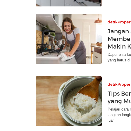
detikProper
Jangan 
Members
Makin K
Dapur bisa ko
yang harus dih
detikProper
Tips Be
yang M
Pelajari cara
langkah-lang
luar.