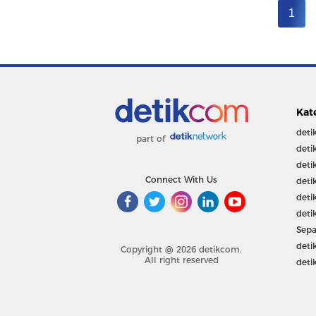
1
Kat
deti
part of
deti
deti
Connect With Us
deti
deti
deti
Sepa
deti
Copyright @ 2026 detikcom.
All right reserved
deti