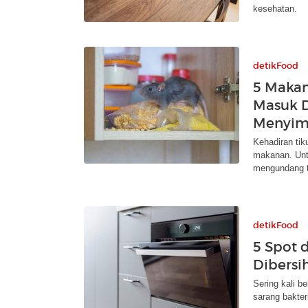
kesehatan.
detikFood
5 Makan
Masuk D
Menyim
Kehadiran tik
makanan. Un
mengundang t
detikFood
5 Spot 
Dibersi
Sering kali b
sarang bakter