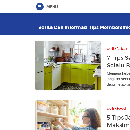
MENU
Berita Dan Informasi Tips Membersihka
detikJabar
7 Tips 
Selalu B
Menjaga kebe
langkah sede
dapur tetap be
detikFood
5 Tips 
Maksima