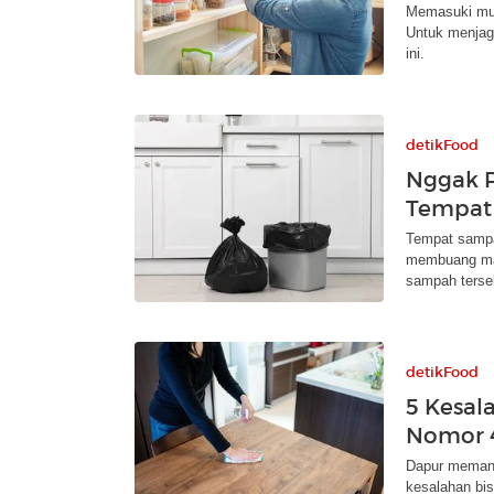
Memasuki mus
Untuk menjaga
ini.
detikFood
Nggak Pa
Tempat
Tempat sampa
membuang mak
sampah terseb
detikFood
5 Kesal
Nomor 4
Dapur memang
kesalahan bi