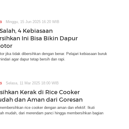
ti
Minggu, 15 Jun 2025 16:20 WIB
Salah, 4 Kebiasaan
ihkan Ini Bisa Bikin Dapur
otor
tor jika tidak dibersihkan dengan benar. Pelajari kebiasaan buruk
indari agar dapur tetap bersih dan rapi.
ti
Selasa, 11 Mar 2025 18:00 WIB
rsihkan Kerak di Rice Cooker
udah dan Aman dari Goresan
 membersihkan rice cooker dengan aman dan efektif. Ikuti
kah mudah, dari merendam panci hingga membersihkan bagian