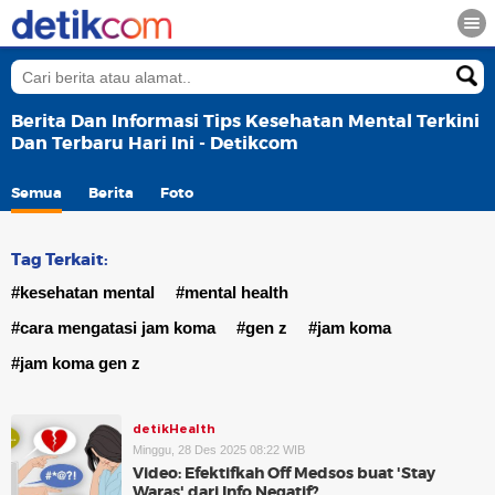
Berita Dan Informasi Tips Kesehatan Mental Terkini
Dan Terbaru Hari Ini - Detikcom
Semua
Berita
Foto
Tag Terkait:
#kesehatan mental
#mental health
#cara mengatasi jam koma
#gen z
#jam koma
#jam koma gen z
detikHealth
Minggu, 28 Des 2025 08:22 WIB
Video: Efektifkah Off Medsos buat 'Stay
Waras' dari Info Negatif?