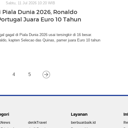
Sabtu, 11 Jul 2026 10:20 WIB
i Piala Dunia 2026, Ronaldo
ortugal Juara Euro 10 Tahun
al gagal di Piala Dunia 2026 usai tersingkir di 16 besar.
aldo, kapten Selecao das Quinas, pamer juara Euro 10 tahun
4
5
egori
Layanan
In
kNews
detikTravel
berbuatbaik.id
Re