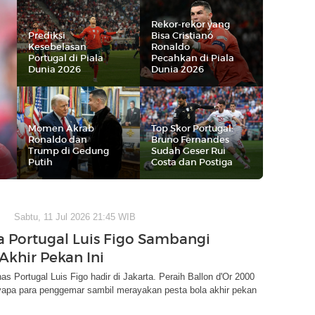
Rekor-rekor yang
Prediksi
Bisa Cristiano
Kesebelasan
Ronaldo
Portugal di Piala
Pecahkan di Piala
Dunia 2026
Dunia 2026
Momen Akrab
Top Skor Portugal:
Ronaldo dan
Bruno Fernandes
Trump di Gedung
Sudah Geser Rui
Putih
Costa dan Postiga
Sabtu, 11 Jul 2026 21:45 WIB
 Portugal Luis Figo Sambangi
Akhir Pekan Ini
s Portugal Luis Figo hadir di Jakarta. Peraih Ballon d'Or 2000
yapa para penggemar sambil merayakan pesta bola akhir pekan