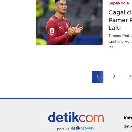
Sepakbola
Gagal d
Pamer P
Lalu
Timnas Portug
Cristiano Ron
lalu.
1
2
3
Kat
deti
part of