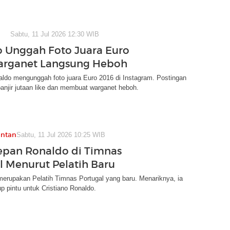
Sabtu, 11 Jul 2026 12:30 WIB
 Unggah Foto Juara Euro
arganet Langsung Heboh
aldo mengunggah foto juara Euro 2016 di Instagram. Postingan
 banjir jutaan like dan membuat warganet heboh.
antan
Sabtu, 11 Jul 2026 10:25 WIB
pan Ronaldo di Timnas
l Menurut Pelatih Baru
erupakan Pelatih Timnas Portugal yang baru. Menariknya, ia
 pintu untuk Cristiano Ronaldo.