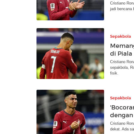
Cristiano Ron
jadi bencana 
Sepakbola
Memang 
di Piala
Cristiano Ron
sepakbola, Ro
fisik.
Sepakbola
'Bocora
dengan 
Cristiano Ron
dekat. Ada s