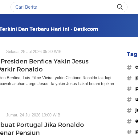
Terkini Dan Terbaru Hari Ini - Detikcom
Selasa, 28 Jul 2026 05:30 WIB
Tag 
Presiden Benfica Yakin Jesus
#c
Parkir Ronaldo
#p
en Benfica, Luis Filipe Vieira, yakin Cristiano Ronaldo tak lagi
di bawah asuhan Jorge Jesus. Ia yakin Jesus bakal berani tepikan
#p
#u
#j
Jumat, 24 Jul 2026 13:00 WIB
#e
 buat Portugal Jika Ronaldo
#p
enar Pensiun