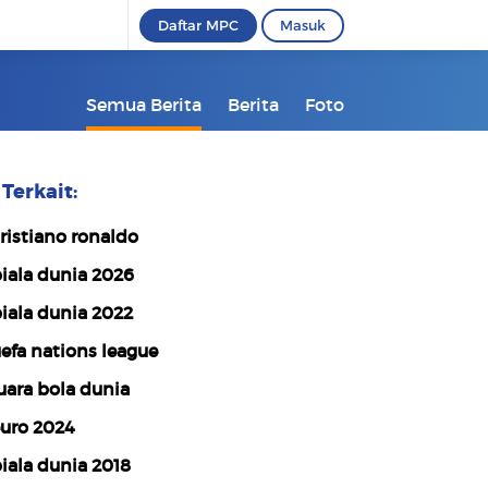
Daftar MPC
Masuk
Semua Berita
Berita
Foto
Terkait:
ristiano ronaldo
iala dunia 2026
iala dunia 2022
efa nations league
uara bola dunia
uro 2024
iala dunia 2018