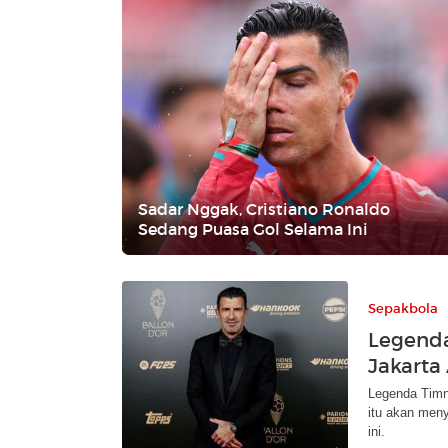
Sadar Nggak, Cristiano Ronaldo
Sedang Puasa Gol Selama Ini
Sepakbola
Legenda
Jakarta 
Legenda Timna
itu akan men
ini.