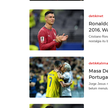
detikInet
Ronaldo
2016, W
Cristiano Ron
nostalgia itu
detikKalim
Masa De
Portuga
Jorge Jesus m
belum menutup