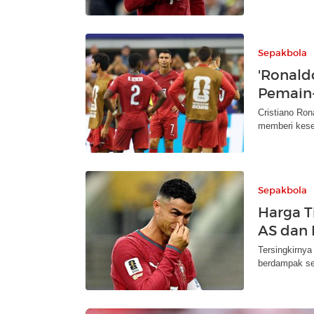
Sepakbola
'Ronald
Pemain-
Cristiano Ron
memberi kese
Sepakbola
Harga T
AS dan 
Tersingkirnya
berdampak sec