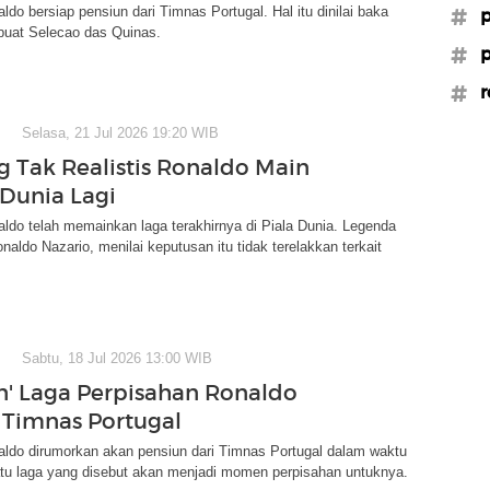
aldo bersiap pensiun dari Timnas Portugal. Hal itu dinilai baka
#p
buat Selecao das Quinas.
#p
#r
Selasa, 21 Jul 2026 19:20 WIB
Tak Realistis Ronaldo Main
 Dunia Lagi
aldo telah memainkan laga terakhirnya di Piala Dunia. Legenda
naldo Nazario, menilai keputusan itu tidak terelakkan terkait
Sabtu, 18 Jul 2026 13:00 WIB
n' Laga Perpisahan Ronaldo
Timnas Portugal
aldo dirumorkan akan pensiun dari Timnas Portugal dalam waktu
atu laga yang disebut akan menjadi momen perpisahan untuknya.