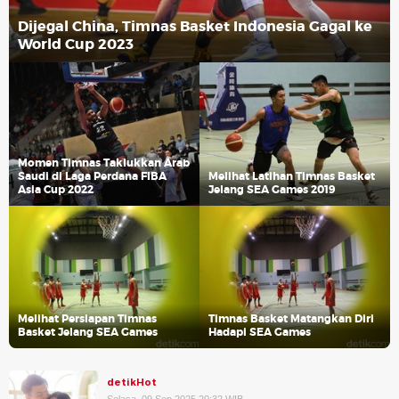
Dijegal China, Timnas Basket Indonesia Gagal ke
World Cup 2023
Momen Timnas Taklukkan Arab
Saudi di Laga Perdana FIBA
Melihat Latihan Timnas Basket
Asia Cup 2022
Jelang SEA Games 2019
Melihat Persiapan Timnas
Timnas Basket Matangkan Diri
Basket Jelang SEA Games
Hadapi SEA Games
detikHot